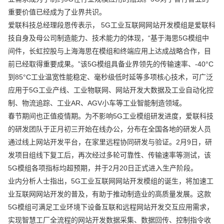
重要价值已经成为了业界共识。
爱联科技总经理段恩传表示， 5G工业互联网网站开发模组是爱联科
技自身及母公司制造能力、技术能力的体现，“基于海思5G模组中
间件，长虹控股与上海海思在模组和终端应用上达成战略合作，目
前已经取得重要成果。”该5G模组具备业界领先的传输速率、-40°C
到85°C工业温宽性能稳定、毫秒级低时延等多项核心技术，可广泛
应用于5G工业产线、工业物联网、网站开发大数据及工业自动化控
制、物流追踪、工业AR、AGV小车等工业智能制造领域。
春节期间也正值疫情期。为不影响5G工业模组研发进度，爱联科技
的研发团队于正月初三开始在线办公，分布在全国各地的研发人员
通过线上网站开发平台，在家里远程协同研发与验证。2月9日，研
发项目组线下复工后，再次经过多轮可靠性、传输速率等测试，该
5G模组各项指标均超预期，并于2月20日正式进入生产阶段。
业内分析人士指出，5G工业互联网网站开发模组的诞生，将加速工
业互联网网站开发的普及，有助于推动制造业的高质量发展。这款
5G模组可满足工业环境下设备互联和远程网站开发交互应用需求，
实现智慧工厂全流程的网站开发数据采集、数据回传、控制指令收