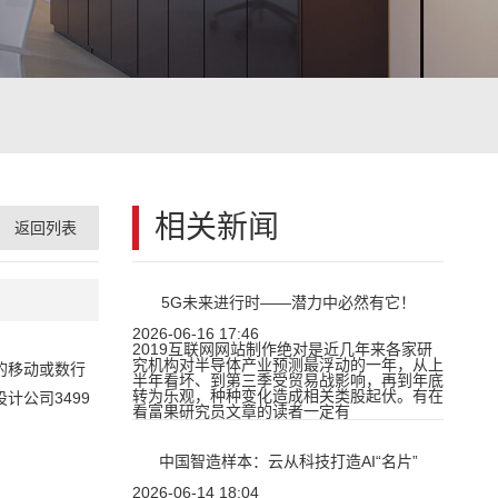
相关新闻
返回列表
5G未来进行时——潜力中必然有它！
2026-06-16 17:46
2019互联网网站制作绝对是近几年来各家研
究机构对半导体产业预测最浮动的一年，从上
的移动或数行
半年看坏、到第三季受贸易战影响，再到年底
转为乐观，种种变化造成相关类股起伏。有在
公司3499
看富果研究员文章的读者一定有
中国智造样本：云从科技打造AI“名片”
2026-06-14 18:04