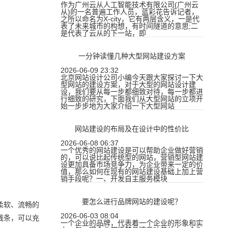
作为广州云从人工智能技术有限公司(广州云
从)的一名普遍工作人员，蓝彩花告诉记者，
之所以命名为X-city，它有两层含义，一是代
表了未来城市的构想，有时间隧道的意思;二
是代表了云从的下一站，即
一分钟读懂几种大型网站建设方案
2026-06-09 23:32
北京网站设计公司小编今天跟大家探讨一下大
型网站的建设方案，对于大型的网站设计建
设，我们要从每一步都细致对待，每一步都进
行细致的研究，下面我们从大型网站的立项开
始一步步地为大家介绍一下大型网站
网站建设的布局及在设计中的性价比
2026-06-08 06:37
一个优秀的网站建设是可以帮助企业做好营销
的，可以说比起传统型的网站，营销型网站建
设更加具备市场竞争力，为企业带来一定的价
值，那么如何在现有的网站建设基础上加上营
销手段呢？一、开发自主服务模块
要怎么进行品牌网站的建设呢？
柔软、流畅的
2026-06-03 08:04
线条，可以充
一个企业的品牌，代表着一个企业的形象和实