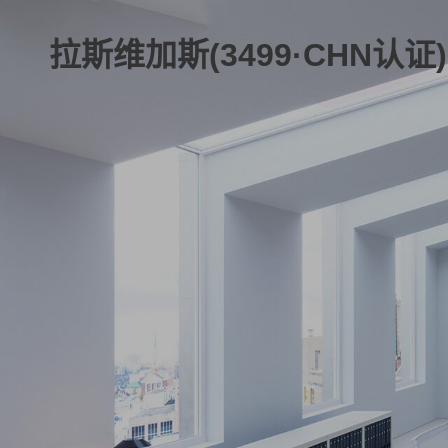
拉斯维加斯(3499·CHN认