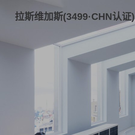
拉斯维加斯(3499·CHN认