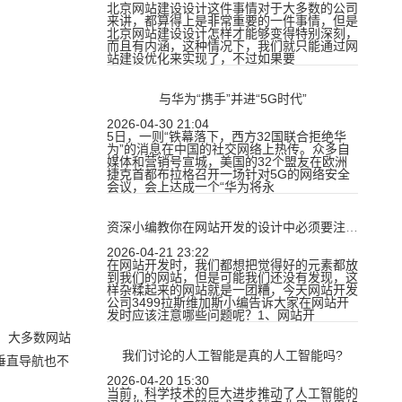
北京网站建设设计这件事情对于大多数的公司
来讲，都算得上是非常重要的一件事情，但是
北京网站建设设计怎样才能够变得特别深刻，
而且有内涵，这种情况下，我们就只能通过网
站建设优化来实现了，不过如果要
与华为“携手”并进“5G时代”
2026-04-30 21:04
5日，一则“铁幕落下，西方32国联合拒绝华
为”的消息在中国的社交网络上热传。众多自
媒体和营销号宣城，美国的32个盟友在欧洲
捷克首都布拉格召开一场针对5G的网络安全
会议，会上达成一个“华为将永
资深小编教你在网站开发的设计中必须要注意的四点因素
2026-04-21 23:22
在网站开发时，我们都想把觉得好的元素都放
到我们的网站，但是可能我们还没有发现，这
样杂糅起来的网站就是一团糟，今天网站开发
公司3499拉斯维加斯小编告诉大家在网站开
发时应该注意哪些问题呢？1、网站开
。大多数网站
我们讨论的人工智能是真的人工智能吗?
垂直导航也不
2026-04-20 15:30
当前，科学技术的巨大进步推动了人工智能的