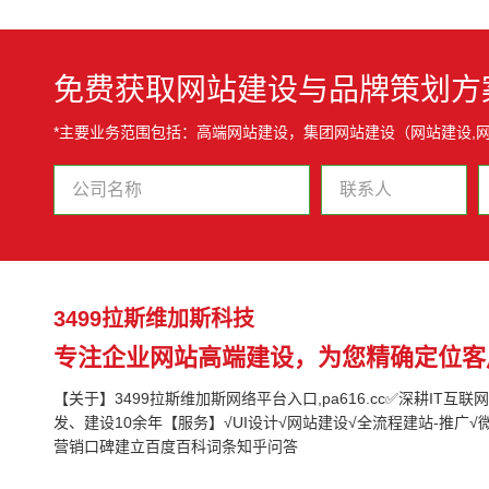
免费获取网站建设与品牌策划方
*主要业务范围包括：高端网站建设，集团网站建设（网站建设,网
3499拉斯维加斯科技
专注企业网站高端建设，为您精确定位客
【关于】3499拉斯维加斯网络平台入口,pa616.cc✅深耕IT互
发、建设10余年【服务】√UI设计√网站建设√全流程建站-推广√
营销口碑建立百度百科词条知乎问答