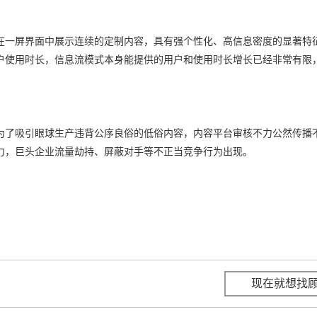
在一屏界面中展示连续的定制内容，具有强个性化、高信息密度的显著特
户使用时长，信息流模式本身能提供的用户和使用时长增长已经非常有限
为了吸引眼球生产违背公序良俗的低俗内容，内容平台审核不力公然传播
力，巨头企业流量劫持、屏蔽对手等不正当竞争行为出现。
现在就想找