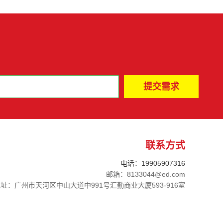
联系方式
电话：19905907316
邮箱：8133044@ed.com
址：广州市天河区中山大道中991号汇勤商业大厦593-916室