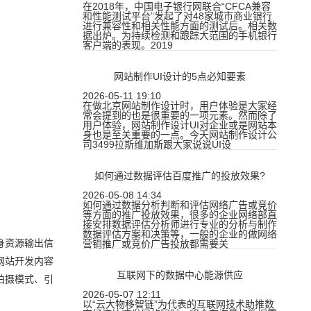
在2018年，中国电子银行网联合“CFCA兼容
和性能测试平台”发起了对48家城市商业银行
进行兼容性和相关性能方面的测试后。相关数
据出炉。为持续检测和跟踪大范围的手机银行
客户端的表现。2019
网站制作UI设计的5点必知要素
2026-05-11 19:10
在做北京网站制作设计时，用户体验是大家经
常会提到的也是很重要的一项元素。然而除了
用户体验，网站制作设计UI对企业或是网站本
身也是至关重要的一点。今天网站制作设计公
司3499拉斯维加斯跟大家说说UI设
如何通过数据评估百度推广的投放效果?
2026-05-08 14:34
如何通过数据分析判断和评估网络广告或竞价
等方面的推广投放效果，很多的企业网络部直
接安排数据评估分析师进行专业的分析与制作
数据评估方案和决策等，一般的企业的做网络
身资源输出信
营销推广或竞价广告投放都需要关
网站开发内容
互联网下的数据中心能源供应
拍摄模式、引
2026-05-07 12:11
以“云大物移智链”为代表的互联网技术助推数