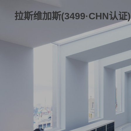
拉斯维加斯(3499·CHN认