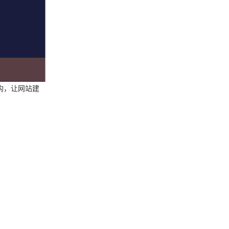
构，让网站建