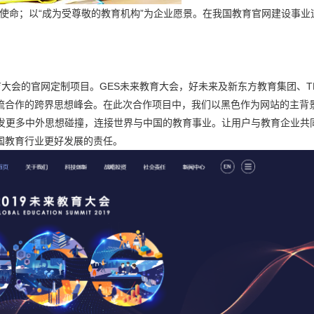
业使命；以“成为受尊敬的教育机构”为企业愿景。在我国教育官网建设事业
教育大会的官网定制项目。GES未来教育大会，好未来及新东方教育集团、TE
流合作的跨界思想峰会。在此次合作项目中，我们以黑色作为网站的主背
引发更多中外思想碰撞，连接世界与中国的教育事业。让用户与教育企业共
国教育行业更好发展的责任。