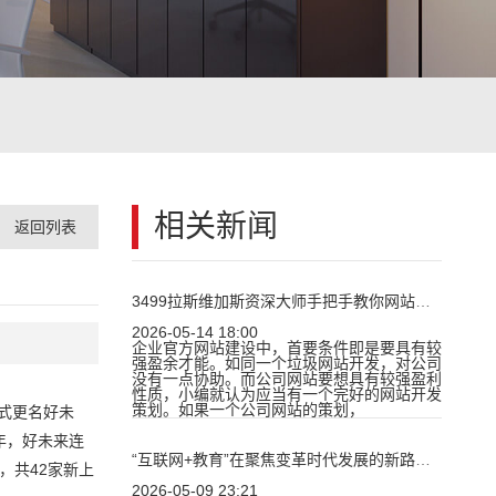
相关新闻
返回列表
3499拉斯维加斯资深大师手把手教你网站开发策划的重点
2026-05-14 18:00
企业官方网站建设中，首要条件即是要具有较
强盈余才能。如同一个垃圾网站开发，对公司
没有一点协助。而公司网站要想具有较强盈利
性质，小编就认为应当有一个完好的网站开发
策划。如果一个公司网站的策划，
正式更名好未
年，好未来连
“互联网+教育”在聚焦变革时代发展的新路径下持续发展
，共42家新上
2026-05-09 23:21