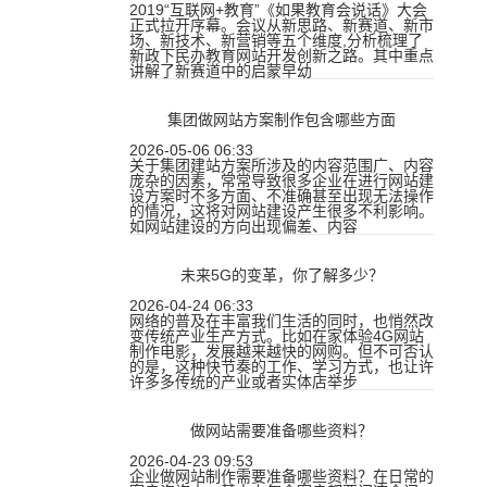
2019“互联网+教育”《如果教育会说话》大会
正式拉开序幕。会议从新思路、新赛道、新市
场、新技术、新营销等五个维度,分析梳理了
新政下民办教育网站开发创新之路。其中重点
讲解了新赛道中的启蒙早幼
集团做网站方案制作包含哪些方面
2026-05-06 06:33
关于集团建站方案所涉及的内容范围广、内容
庞杂的因素，常常导致很多企业在进行网站建
设方案时不多方面、不准确甚至出现无法操作
的情况，这将对网站建设产生很多不利影响。
如网站建设的方向出现偏差、内容
未来5G的变革，你了解多少？
2026-04-24 06:33
网络的普及在丰富我们生活的同时，也悄然改
变传统产业生产方式。比如在家体验4G网站
制作电影，发展越来越快的网购。但不可否认
的是，这种快节奏的工作、学习方式，也让许
许多多传统的产业或者实体店举步
做网站需要准备哪些资料？
2026-04-23 09:53
企业做网站制作需要准备哪些资料？在日常的