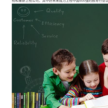
榜和重新上榜公司，其中好未来成为上榜中国500强的教育行业