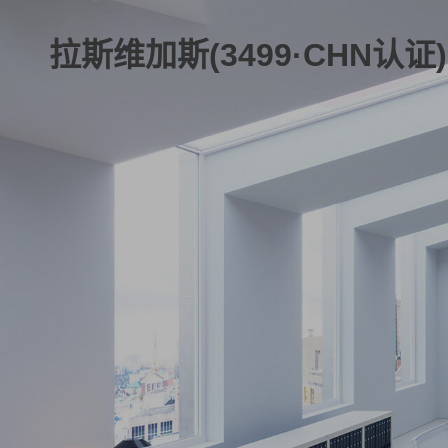
拉斯维加斯(3499·CHN认