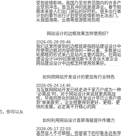
受到疫情影响，我国乃至世界范围内的许多产
业受到冲击。首当其冲的就是旅游业。春节假
期本来是人们出门游玩的好时机，很多出行者
计划的春节出行计划受到疫情影响无法出门，
从我国海南、云南等旅游胜地到周
网站设计的边框效果怎样使用好？
2026-05-28 09:46
我们这里所提到的边框就是指网站建设设计中
所使用边框对内容修饰的一种元素，多数是以
轮廓框的形式来凸显站内主要内容的。在网站
建设设计3499拉斯维加斯今天告诉大家企业
网站建设设计中边框怎样使用效果好。
如何把网站开发设计的更加有行业特色
2026-05-24 14:46
当互联网网站开发已经走进千家万户成为一种
“必需品”时，对于网站设计来说就更具挑战
性，毕竟同质化的网站开发设计早已让用户感
到“审美疲劳”。企业想要得到更好、更稳、更
快的发展，必定离不开精心的网
的，你可以从
如何利用网站设计首屏海报提升传播力
2026-05-17 22:03
虽然说人不可貌相，但是留下的印象永远有举