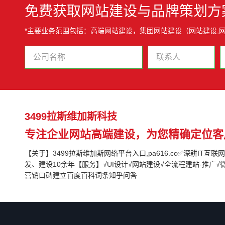
免费获取网站建设与品牌策划方
*主要业务范围包括：高端网站建设，集团网站建设（网站建设,网
3499拉斯维加斯科技
专注企业网站高端建设，为您精确定位客
【关于】3499拉斯维加斯网络平台入口,pa616.cc✅深耕IT互
发、建设10余年【服务】√UI设计√网站建设√全流程建站-推广√
营销口碑建立百度百科词条知乎问答