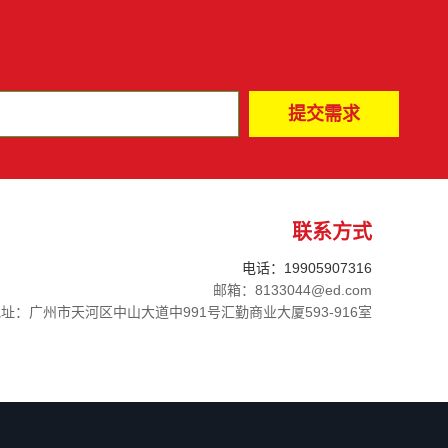
联系方式
电话：19905907316
邮箱：8133044@ed.com
址：广州市天河区中山大道中991号汇勤商业大厦593-916室