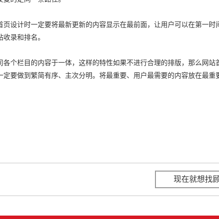
首页设计时一定要将最新更新的内容显示在最前面，让用户可以在第一时
站收录和排名。
司各个栏目的内容于一体，这样的特性如果不进行合理的排版，那么网站
一定要做到繁简有序、主次分明。将最重要、用户最需要的内容放在最重
现在就想找