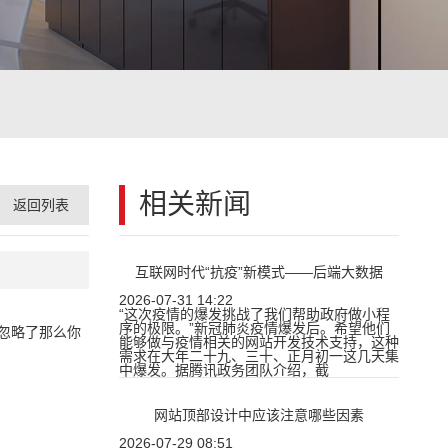
相关新闻
返回列表
互联网时代“抗疫”新模式——后端大数据
2026-07-31 14:22
“这次疫情的爆发挑战了我们帮助政府做小程
序的极限。”新冠肺炎疫情爆发后。希望他们
忽略了那么你
能够做与疫情相关的网站开发技术支持，这种
需求在大年二十九、三十、正月初一这几天集
中爆发。据腾讯政务团队介绍，截
网站顶部设计中应该注意哪些因素
2026-07-29 08:51