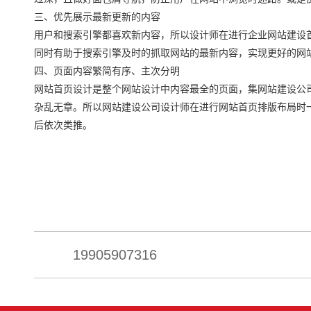
三、优先展示最新更新的内容
用户和搜索引擎都喜欢新内容，所以设计师在进行企业网站建设
同时有助于搜索引擎及时的抓取网站的最新内容，实现更好的网
四、页面内容繁简有序、主次分明
网站首页设计是整个网站设计中内容最全的页面，集网站建设公
杂乱无章。所以网站建设公司设计师在进行网站首页排版布局时
后依次类推。
19905907316