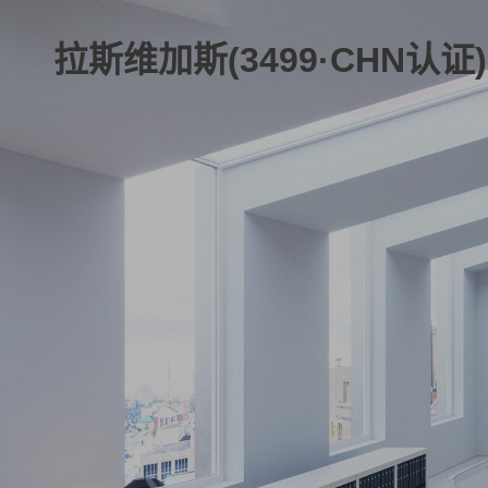
拉斯维加斯(3499·CHN认