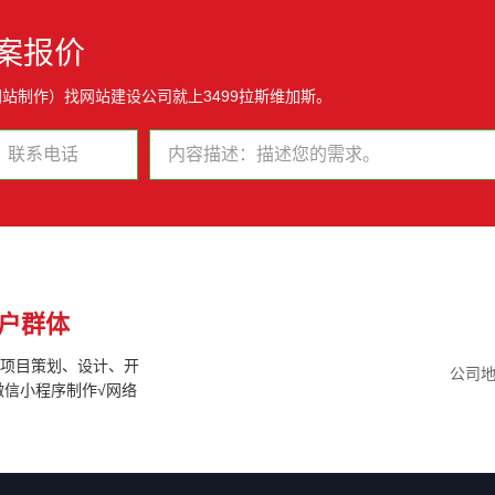
案报价
站制作）找网站建设公司就上3499拉斯维加斯。
户群体
联网项目策划、设计、开
公司地
微信小程序制作√网络