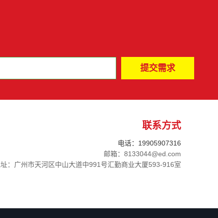
联系方式
电话：19905907316
邮箱：8133044@ed.com
址：广州市天河区中山大道中991号汇勤商业大厦593-916室