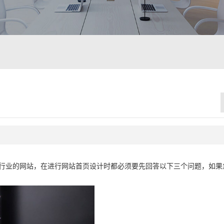
么行业的网站，在进行网站首页设计时都必须要先回答以下三个问题，如果