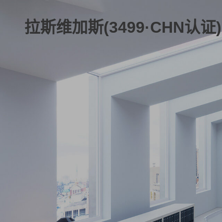
拉斯维加斯(3499·CHN认