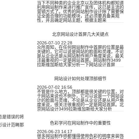
当下不同种类的企业北京以及团体机构都知道
利用网站制作来进行推广宣传，这已是主流的
营销方式了。优秀的网站制作设计除了需要保
证全面合理的功能模块，还必须要具备美观
性，并且确定网站主题，根据主题来
北京网站设计首屏几大关键点
2026-07-10 22:28
众所周知，在任何网站制作中首屏的位置是最
关键的，它可以说是网站的脸面和灵魂，不论
是从企业还是从网站制作用户角度来说，最关
注最重视的一定是网站首屏。网站制作3499
拉斯维加斯给大家分析一下网站设计首屏
网站设计如何处理顶部细节
2026-07-02 16:56
不管是什么地方，顶部都是很关键的位置，对
于网站来说也不例外，它可以说是一个网站设
计的脸面与灵魂，不论是从企业还是从用户角
度来说，很关注很重视的一定是网站首屏。北
京网站设计3499拉斯维加斯给大家分析
总是错误的将
色彩学问在网站制作中的重要性
形设计范畴那
2026-06-23 14:17
很多网站制作师都懂得使用色彩的明度来装饰