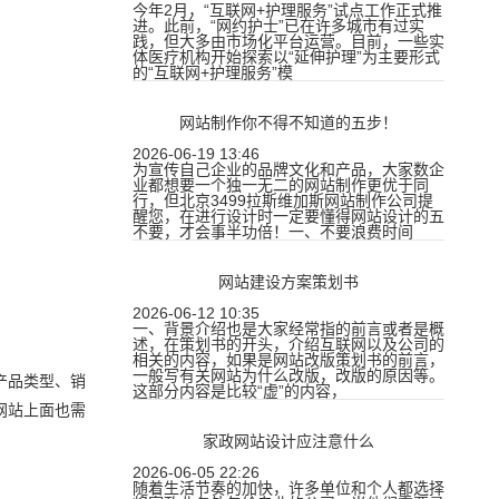
今年2月，“互联网+护理服务”试点工作正式推
进。此前，“网约护士”已在许多城市有过实
践，但大多由市场化平台运营。目前，一些实
体医疗机构开始探索以“延伸护理”为主要形式
的“互联网+护理服务”模
网站制作你不得不知道的五步！
2026-06-19 13:46
为宣传自己企业的品牌文化和产品，大家数企
业都想要一个独一无二的网站制作更优于同
行，但北京3499拉斯维加斯网站制作公司提
醒您，在进行设计时一定要懂得网站设计的五
不要，才会事半功倍！一、不要浪费时间
网站建设方案策划书
2026-06-12 10:35
一、背景介绍也是大家经常指的前言或者是概
述，在策划书的开头，介绍互联网以及公司的
相关的内容，如果是网站改版策划书的前言，
一般写有关网站为什么改版，改版的原因等。
产品类型、销
这部分内容是比较“虚”的内容，
网站上面也需
家政网站设计应注意什么
2026-06-05 22:26
随着生活节奏的加快，许多单位和个人都选择