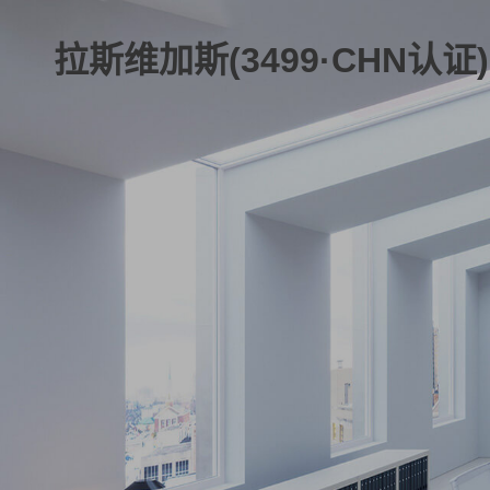
拉斯维加斯(3499·CHN认