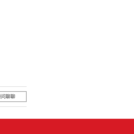
顾问聊聊
立即咨询