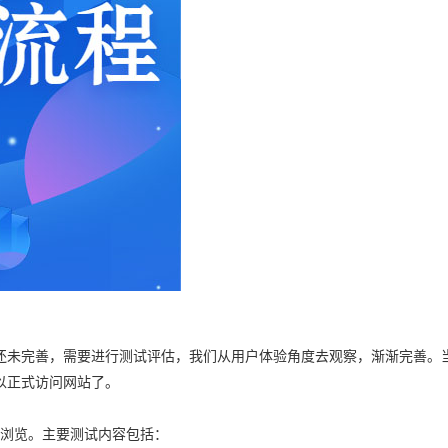
还未完善，需要进行测试评估，我们从用户体验角度去观察，渐渐完善。
以正式访问网站了。
及浏览。主要测试内容包括：