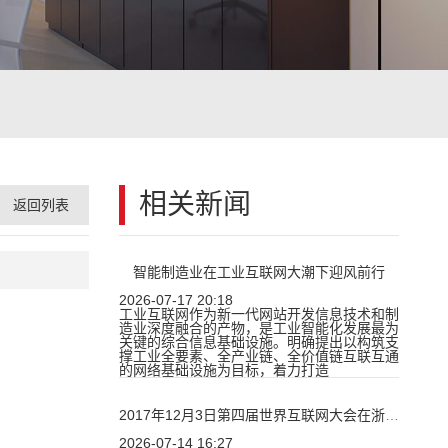
相关新闻
返回列表
智能制造业在工业互联网大潮下迎风前行
2026-07-17 20:18
工业互联网作为新一代网站开发信息技术和制
造业深度融合的产物，是工业智能化发展最为
关键的综合信息基础设施。明确提出以构筑支
撑工业全要素、全产业链、全价值链互联互通
的网络基础设施为目标，着力打造
2017年12月3日第四届世界互联网大会在浙江省乌镇召开
2026-07-14 16:27