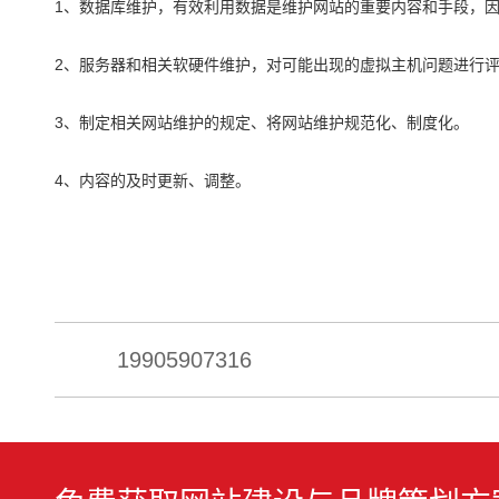
1、数据库维护，有效利用数据是维护网站的重要内容和手段，
2、服务器和相关软硬件维护，对可能出现的虚拟主机问题进行
3、制定相关网站维护的规定、将网站维护规范化、制度化。
4、内容的及时更新、调整。
19905907316