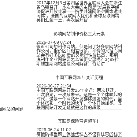
2017年12月3日第四届世界互联网大会在浙江
省乌镇召开，本次大会的主题是“发展数字经
济促进开放共享——携手共建网络空间命运共
同体”。全国的互联网大佬们和全球互联网精
英们汇聚一堂，再次展开智
影响网站制作价格三大元素
2026-07-09 07:24
很近公司想制作网站，但是问了好多家网站制
作公司，报价区间相差很多，平价的又担心网
站会有好多Bug;贵的又觉得性价比高，那到
底制作企业网站要怎么做更实惠呢？3499拉
斯维加斯网站建设公司解答：俗话讲「
中国互联网25年变迁历程
2026-06-27 21:54
中国互联网网站开发25年变迁：两次跃迁，
四次浪潮，一次赌未来。这是一个个体崛起的
时代，这是一个网站开发群体爆发的时代，当
个体搭乘一个时代的快车，个体开始加冕。互
联网网站开发无疑就是这样的超级
当网站的问题
互联网保险弯道超车！
2026-06-24 11:02
疫情防控当前，保险代理人不仅将往常的线下