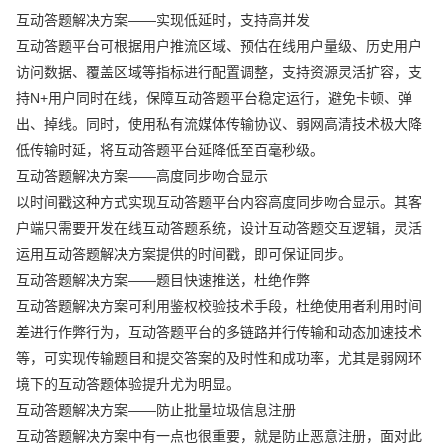
互动答题解决方案——实现低延时，支持高并发
互动答题平台可根据用户推流区域、预估在线用户量级、历史用户
访问数据、覆盖区域等指标进行配置调整，支持资源灵活扩容，支
持N+用户同时在线，保障互动答题平台稳定运行，避免卡顿、弹
出、掉线。同时，使用私有流媒体传输协议、弱网高清技术极大降
低传输时延，将互动答题平台延降低至百毫秒级。
互动答题解决方案——高度同步吻合显示
以时间戳这种方式实现互动答题平台内容高度同步吻合显示。其客
户端只需要开发在线互动答题系统，设计互动答题交互逻辑，灵活
运用互动答题解决方案提供的时间戳，即可保证同步。
互动答题解决方案——题目快速推送，杜绝作弊
互动答题解决方案可利用鉴权校验技术手段，杜绝使用者利用时间
差进行作弊行为，互动答题平台的多链路并行传输和动态加速技术
等，可实现传输题目和提交答案的及时性和成功率，尤其是弱网环
境下的互动答题体验提升尤为明显。
互动答题解决方案——防止批量垃圾信息注册
互动答题解决方案中有一点也很重要，就是防止恶意注册，面对此