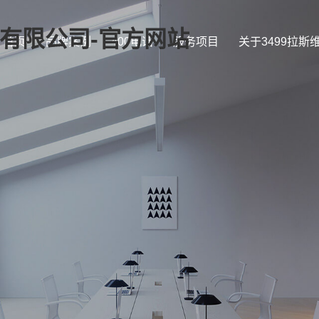
证)有限公司-官方网站
首页
品牌案例
400电话
服务项目
关于3499拉斯