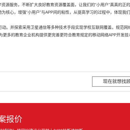
数字资源服务，不断扩大良好教育资源覆盖面，让我们的“小用户”真真的正
为核心，增强“小用户”与APP间的粘性，从提高学习的过程中，体现我们
行动。并探索采用卫星通信等多种技术手段实现学校互联网覆盖，规范网
将为更多的教育企业机构提供更完善更符合教育规定的移动网络APP开发技
现在就想找
案报价