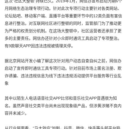
这次“社区大整顿”持续已久。2019年1月，网信办宣布启动为期6个
月网络生态治理专项行动。针对此次专项行动主要针对各类网站、
论坛贴吧、移动客户端、直播平台等重要环节中的12类负面有害信
息进行整治。对互联网社区进行整顿的同时，监管部门为了推动更
为严格的权责划分机制。在这场大整顿中，社区运营者还承担了更
多的主要责任。网信办还针对小众即时通讯工具启动了专项整治。
有9款聊天APP因违法违规被情理关停。
据北京网站开发小编了解这次针对用户动态自查自纠之前，网信办
启动了宣传即时通信工具专项行动。针对目前市场上匿名注册、欺
诈诱骗、违法违规信息为线下违法违规活动提供平台服务等行业乱
象
其中以陌生人电话语音社交APP比邻和音乐社交APP音遇很为知
名。虽然声音社交类平台尚未出现现象级产品，但涉黄涉赌不良内
容并未减少。
从行业层面看，“马太效应”加剧，抖音，微信，快手等头部平台陷