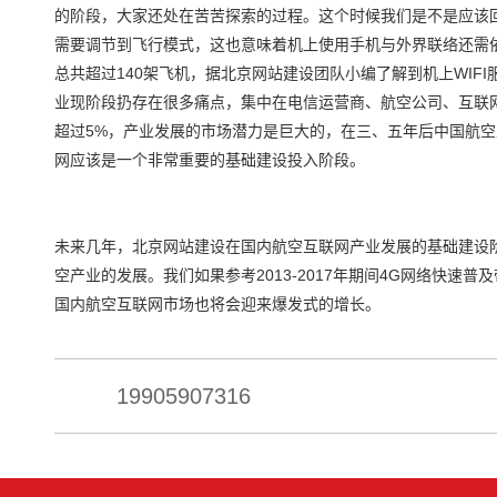
的阶段，大家还处在苦苦探索的过程。这个时候我们是不是应该回
需要调节到飞行模式，这也意味着机上使用手机与外界联络还需依赖
总共超过140架飞机，据北京网站建设团队小编了解到机上WIF
业现阶段扔存在很多痛点，集中在电信运营商、航空公司、互联
超过5%，产业发展的市场潜力是巨大的，在三、五年后中国航
网应该是一个非常重要的基础建设投入阶段。
未来几年，北京网站建设在国内航空互联网产业发展的基础建设
空产业的发展。我们如果参考2013-2017年期间4G网络快
国内航空互联网市场也将会迎来爆发式的增长。
19905907316