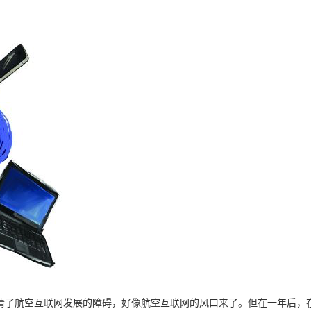
清了航空互联网发展的障碍，好像航空互联网的风口来了。但在一年后，