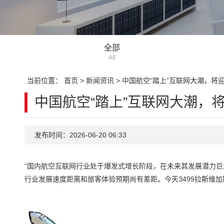
全部
All
当前位置：
首页
>
新闻资讯
>
中国航空“踏上”互联网大潮，将
中国航空“踏上”互联网大潮，
发布时间：2026-06-20 06:33
“国内航空互联网行业处于爆发式增长阶段，在未来其发展潜力巨
行业发展速度距离和旅客体验预期尚有差距。今天3499拉斯维