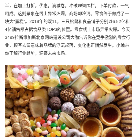
半，在加上打折，优惠，满减卷，冲破理智围栏，下单付款，一气
呵成。这则景象在线上异常火爆，商场却冷清。零食终于做成了一
块大“蛋糕”。2018年的双11，三只松鼠和良品铺子分别以6.82亿和
4亿销售额占据食品类TOP3的位置。零食线上市场异常火爆。今天
3499拉斯维加斯北京网站建设公司大咖告诉你在竞争激烈的零食行
业，顾客去留意味着品牌的浮沉起落，变化也正悄然发生。小编带
你了解行业趋势，洞察未来市场。