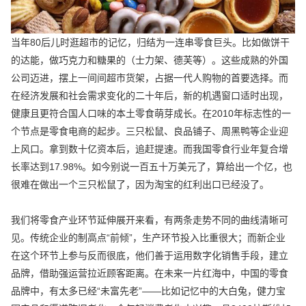
当年80后儿时逛超市的记忆，归结为一连串零食巨头。比如做饼干
的达能，做巧克力和糖果的（士力架、德芙等）。这些成熟的外国
公司迈进，摆上一间间超市货架，占据一代人购物的首要选择。而
在经济发展和社会需求变化的二十年后，新的机遇窗口适时出现，
健康且更符合国人口味的本土零食萌芽成长。在2010年标志性的一
个节点是零食电商的起步。三只松鼠、良品铺子、周黑鸭等企业迎
上风口。拿到数十亿资本后，追赶提速。而我国零食行业年复合增
长率达到17.98%。如今别说一百五十万美元了，算给出一个亿，也
很难在做出一个三只松鼠了，因为淘宝的红利出口已经没了。
我们将零食产业环节延伸展开来看，有两条走势不同的曲线清晰可
见。传统企业的制高点“前倾”，生产环节投入比重很大；而新企业
在这个环节上参与反而很底，他们善于运用数字化销售手段，建立
品牌，借助强运营拉近顾客距离。在未来一片红海中，中国的零食
品牌中，有太多已经“未富先老”——比如记忆中的大白兔，健力宝