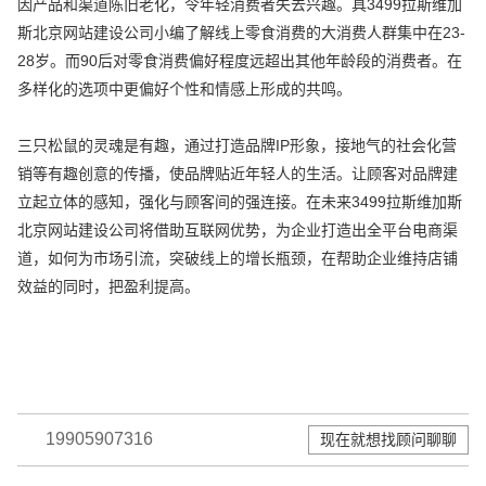
因产品和渠道陈旧老化，令年轻消费者失去兴趣。具3499拉斯维加
斯北京网站建设公司小编了解线上零食消费的大消费人群集中在23-
28岁。而90后对零食消费偏好程度远超出其他年龄段的消费者。在
多样化的选项中更偏好个性和情感上形成的共鸣。
三只松鼠的灵魂是有趣，通过打造品牌IP形象，接地气的社会化营
销等有趣创意的传播，使品牌贴近年轻人的生活。让顾客对品牌建
立起立体的感知，强化与顾客间的强连接。在未来3499拉斯维加斯
北京网站建设公司将借助互联网优势，为企业打造出全平台电商渠
道，如何为市场引流，突破线上的增长瓶颈，在帮助企业维持店铺
效益的同时，把盈利提高。
19905907316
现在就想找顾问聊聊