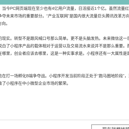
当今PC网页端现在至少也有4亿用户流量，日活接近1个亿。虽然流量
夺未来市场的重要部分。“产业互联网”是国内很大流量巨头腾讯改革方向
方向。
现实。转型不是跟风喊口号那么简单。更不是头脑发热。未来微信这一巨
说白了小程序产品的载体相对于运营以及交易流水来说并不是那么重要。
在哪里，创业者应该去哪里，这是一种实事求是。小程序还有一大属性是
在打一场孵化B端争夺战。小程序开发当前阶段正处于“跑马圈地阶段”
推了小程序在中小微型企业市场的繁荣。