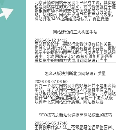
北京营销型网站开发设计已经成主流，其实这
也是网站存在的某种意义，它的价值就在于能
够根据市场不断的变化来调整相应的网站策
略，达到吸引网站开发用户营销产品的效果。
网站开发3499拉斯维加斯认为，真正做活
网站建设的三大构图手法
2026-06-12 14:12
网站建设设计与摄影行业看似没有任何关系，
但其实从视觉传达上两者有着诸多共性，摄影
视觉中的摄影构图手法同样可以运用于网站建
设中。北京网站设计3499拉斯维加斯带您看
看摄影中的构图方式运用到网站设计当中
怎么从板块判断北京网站设计质量
2026-06-07 06:50
评判一个北京网站设计的好与坏并不是那么简
单的，除了从网站一眼给人的感觉来看之外，
网站板块的对比也是其中一个依据。北京网站
设计3499拉斯维加斯给大家说一下怎么从板
块判断北京网站设计质量。网站板块要
SEO技巧之新站快速提高网站权重的技巧
2026-06-05 17:48
不管你用什么方法，不管是原创还是伪原创，