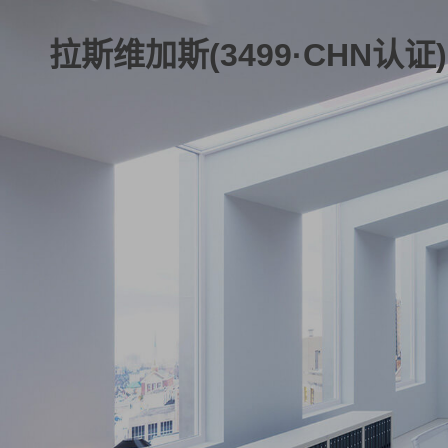
拉斯维加斯(3499·CHN认