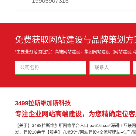
19905907316
免费获取网站建设与品牌策划方
*主要业务范围包括：高端网站建设，集团网站建设（网站建设,网
3499拉斯维加斯科技
专注企业网站高端建设，为您精确定位客
【关于】3499拉斯维加斯网络平台入口,pa616.cc✅深耕IT互
发、建设10余年【服务】√UI设计√网站建设√全流程建站-推广√