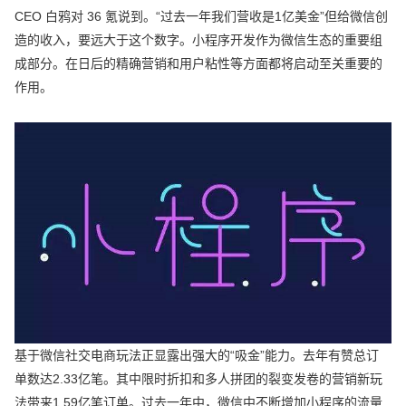
CEO 白鸦对 36 氪说到。“过去一年我们营收是1亿美金”但给微信创
造的收入，要远大于这个数字。小程序开发作为微信生态的重要组
成部分。在日后的精确营销和用户粘性等方面都将启动至关重要的
作用。
基于微信社交电商玩法正显露出强大的“吸金”能力。去年有赞总订
单数达2.33亿笔。其中限时折扣和多人拼团的裂变发卷的营销新玩
法带来1.59亿笔订单。过去一年中，微信中不断增加小程序的流量