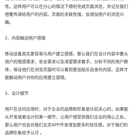
性。这样用户可以在分心的情况下顺利完成页面浏览，并记住我们
想要传递给用户的内容。页面的关联性强，会增加用户的浏览兴
趣。
2、内容触动用户感情
移动设备其实更容易与用户建立感情，那么我们在设计内容中要从
用户的情感需求，安全需求以及渴望需求着手，分析不同的用户群
体，保证他们在浏览页面时可以看到更加贴近自身的内容。这样才
能触动用户对你的应用建立感情。
3、设计细节
用户在访问应用时，对于企业的品牌和形象是比较关心的，如果能
从开发或者设计的某一细节，让用户感受到我们企业的用心之处，
那么用户也会对我们北京APP开发增加更多的信任感，对于我们的
品牌形象给予认可 。