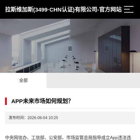
拉斯维加斯(3499·CHN认证)有限公司-官方网站
全部
APP未来市场如何规划？
发布时间：2026-06-04 10:25
中央网信办、工信部、公安部、市场监管总局指导成立App违法违