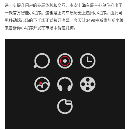
进一步提升用户的参展体验和交互，本次上海车展主办单位推出了
一款官方智能小程序。这也是上海车展历史上启用小程序。由此可
见移动端市场的下半场正式拉开序幕。今天让3499拉斯维加斯小编
来告诉你小程序开发在市场中价值几何。