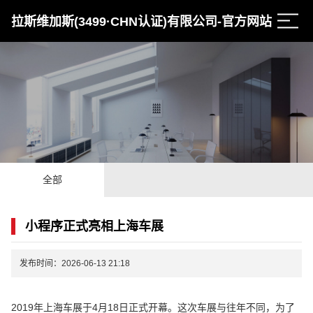
拉斯维加斯(3499·CHN认证)有限公司-官方网站
全部
小程序正式亮相上海车展
发布时间：2026-06-13 21:18
2019年上海车展于4月18日正式开幕。这次车展与往年不同，为了