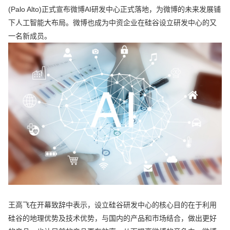
(Palo Alto)正式宣布微博AI研发中心正式落地，为微博的未来发展铺
下人工智能大布局。微博也成为中资企业在硅谷设立研发中心的又
一名新成员。
王高飞在开幕致辞中表示，设立硅谷研发中心的核心目的在于利用
硅谷的地理优势及技术优势，与国内的产品和市场结合，做出更好