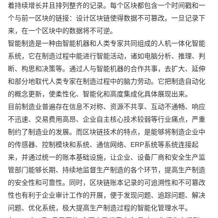
着持续增长并且排列整齐的记录。每个区块都包含一个时间戳和一
个与前一区块的链接：设计区块链使得数据不可篡改。一旦记录下
来，在一个区块中的数据将不可逆。
智能制造是一种由智能机器和人类专家共同组成的人机一体化智能
系统，它在制造过程中能进行智能活动，诸如电脑分析、推理、判
断、构思和决策等。通过人与智能机器的合作共事，去扩大、延伸
和部分地取代人类专家在制造过程中的脑力劳动。它把制造自动化
的概念更新，使柔性化、智能化和高度集成化具体展现出来。
目前制造业普遍存在信息不对称、资源不共享、互动不通畅、响应
不迅速、交易费用高昂、企业自主核心技术较弱等行业痛点，严重
制约了制造业的发展。而区块链技术的特点，是能够将制造企业中
的传感器、控制模块和系统、通信网络、ERP系统等系统连接起
来，并通过统一的账本基础设施，让企业、设备厂商和安全生产监
管部门能够长期、持续地监督生产制造的各个环节，提高生产制造
的安全性和可靠性。同时，区块链账本记录的可追溯性和不可篡改
性也有利于企业审计工作的开展，便于发现问题、追踪问题、解决
问题、优化系统，极大提高生产制造过程的智能化管理水平。