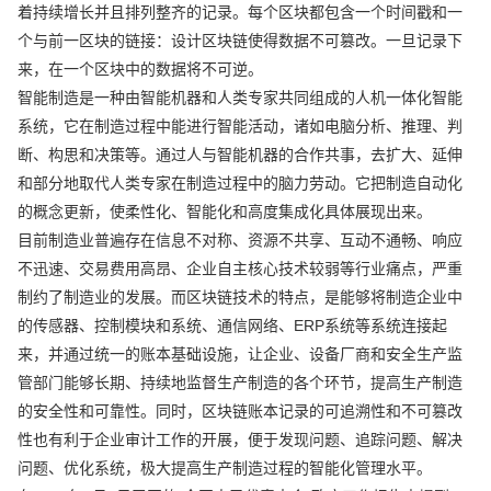
着持续增长并且排列整齐的记录。每个区块都包含一个时间戳和一
个与前一区块的链接：设计区块链使得数据不可篡改。一旦记录下
来，在一个区块中的数据将不可逆。
智能制造是一种由智能机器和人类专家共同组成的人机一体化智能
系统，它在制造过程中能进行智能活动，诸如电脑分析、推理、判
断、构思和决策等。通过人与智能机器的合作共事，去扩大、延伸
和部分地取代人类专家在制造过程中的脑力劳动。它把制造自动化
的概念更新，使柔性化、智能化和高度集成化具体展现出来。
目前制造业普遍存在信息不对称、资源不共享、互动不通畅、响应
不迅速、交易费用高昂、企业自主核心技术较弱等行业痛点，严重
制约了制造业的发展。而区块链技术的特点，是能够将制造企业中
的传感器、控制模块和系统、通信网络、ERP系统等系统连接起
来，并通过统一的账本基础设施，让企业、设备厂商和安全生产监
管部门能够长期、持续地监督生产制造的各个环节，提高生产制造
的安全性和可靠性。同时，区块链账本记录的可追溯性和不可篡改
性也有利于企业审计工作的开展，便于发现问题、追踪问题、解决
问题、优化系统，极大提高生产制造过程的智能化管理水平。