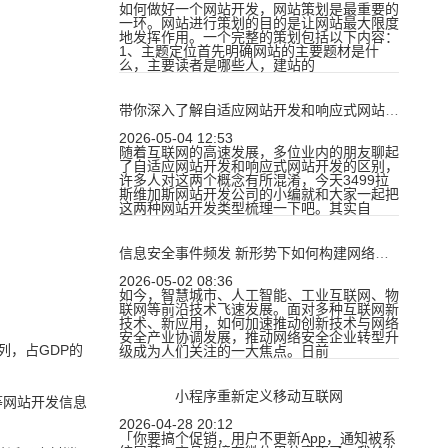
如何做好一个网站开发，网站策划是最重要的
一环。网站进行策划的目的是让网站最大限度
地发挥作用。一个完整的策划包括以下内容：
1、主题定位首先明确网站的主要题材是什
么，主要读者是哪些人，建站的
带你深入了解自适应网站开发和响应式网站开发的不同
2026-05-04 12:53
随着互联网的高速发展，多位业内的朋友聊起
了自适应网站开发和响应式网站开发的区别，
许多人对这两个概念有所混淆，今天3499拉
斯维加斯网站开发公司的小编就和大家一起把
这两种网站开发类型梳理一下吧。其实自
信息安全事件频发 新形势下如何构建网络安全产业格局
2026-05-02 08:36
如今，智慧城市、人工智能、工业互联网、物
联网等前沿技术飞速发展。面对多种互联网新
技术、新应用，如何加速推动创新技术与网络
安全产业协调发展，推动网络安全企业转型升
列，占GDP的
级成为人们关注的一大焦点。日前
小程序重新定义移动互联网
等网站开发信息
2026-04-28 20:12
「你要搞个促销，用户不更新App，通知被系