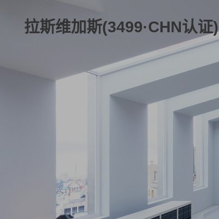
拉斯维加斯(3499·CHN认