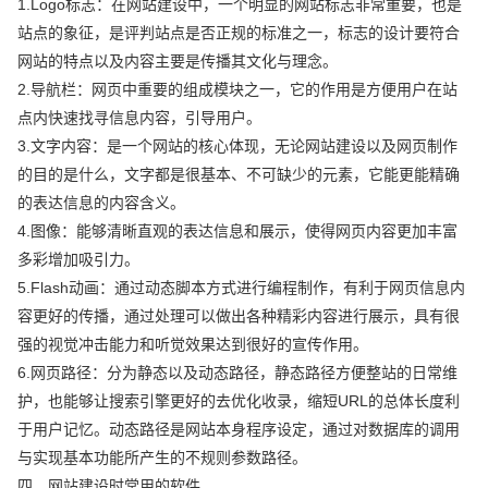
1.Logo标志：在网站建设中，一个明显的网站标志非常重要，也是
站点的象征，是评判站点是否正规的标准之一，标志的设计要符合
网站的特点以及内容主要是传播其文化与理念。
2.导航栏：网页中重要的组成模块之一，它的作用是方便用户在站
点内快速找寻信息内容，引导用户。
3.文字内容：是一个网站的核心体现，无论网站建设以及网页制作
的目的是什么，文字都是很基本、不可缺少的元素，它能更能精确
的表达信息的内容含义。
4.图像：能够清晰直观的表达信息和展示，使得网页内容更加丰富
多彩增加吸引力。
5.Flash动画：通过动态脚本方式进行编程制作，有利于网页信息内
容更好的传播，通过处理可以做出各种精彩内容进行展示，具有很
强的视觉冲击能力和听觉效果达到很好的宣传作用。
6.网页路径：分为静态以及动态路径，静态路径方便整站的日常维
护，也能够让搜索引擎更好的去优化收录，缩短URL的总体长度利
于用户记忆。动态路径是网站本身程序设定，通过对数据库的调用
与实现基本功能所产生的不规则参数路径。
四、网站建设时常用的软件