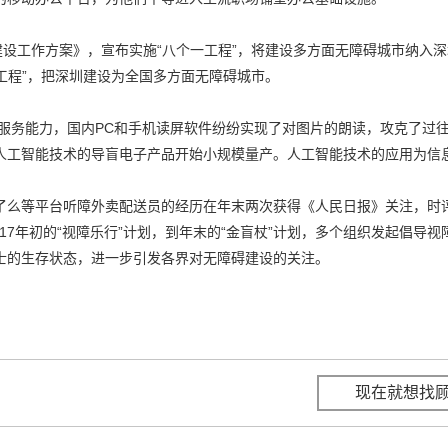
建设工作方案》，宣布实施“八个一工程”，将建设多方面无障碍城市纳入
工程”，把深圳建设为全国多方面无障碍城市。
别服务能力，国内PC和手机读屏软件纷纷实现了对图片的朗读，攻克了过
人工智能技术的导盲电子产品开始小规模量产。人工智能技术的应用为信
了么等平台听障外卖配送员的经历在年末两次获得《人民日报》关注，时
17年初的“视障乐行”计划，到年末的“金盲杖”计划，多个组织发起倡导视
士的生存状态，进一步引发各界对无障碍建设的关注。
现在就想找