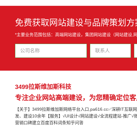
免费获取网站建设与品牌策划方
*主要业务范围包括：高端网站建设，集团网站建设（网站建设,网
3499拉斯维加斯科技
专注企业网站高端建设，为您精确定位客
【关于】3499拉斯维加斯网络平台入口,pa616.cc✅深耕IT互
发、建设10余年【服务】√UI设计√网站建设√全流程建站-推广√
营销口碑建立百度百科词条知乎问答