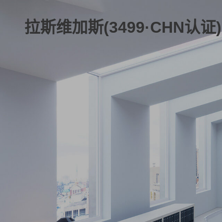
拉斯维加斯(3499·CHN认