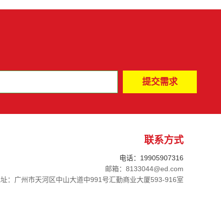
联系方式
电话：19905907316
邮箱：8133044@ed.com
址：广州市天河区中山大道中991号汇勤商业大厦593-916室