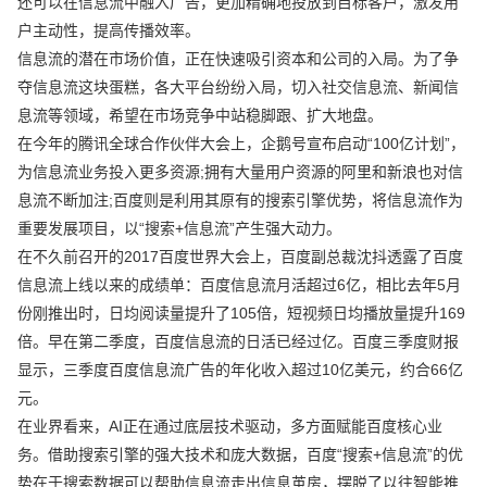
还可以在信息流中融入广告，更加精确地投放到目标客户，激发用
户主动性，提高传播效率。
信息流的潜在市场价值，正在快速吸引资本和公司的入局。为了争
夺信息流这块蛋糕，各大平台纷纷入局，切入社交信息流、新闻信
息流等领域，希望在市场竞争中站稳脚跟、扩大地盘。
在今年的腾讯全球合作伙伴大会上，企鹅号宣布启动“100亿计划”，
为信息流业务投入更多资源;拥有大量用户资源的阿里和新浪也对信
息流不断加注;百度则是利用其原有的搜索引擎优势，将信息流作为
重要发展项目，以“搜索+信息流”产生强大动力。
在不久前召开的2017百度世界大会上，百度副总裁沈抖透露了百度
信息流上线以来的成绩单：百度信息流月活超过6亿，相比去年5月
份刚推出时，日均阅读量提升了105倍，短视频日均播放量提升169
倍。早在第二季度，百度信息流的日活已经过亿。百度三季度财报
显示，三季度百度信息流广告的年化收入超过10亿美元，约合66亿
元。
在业界看来，AI正在通过底层技术驱动，多方面赋能百度核心业
务。借助搜索引擎的强大技术和庞大数据，百度“搜索+信息流”的优
势在于搜索数据可以帮助信息流走出信息茧房，摆脱了以往智能推