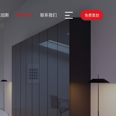
维加斯
新闻资讯
联系我们
免费策划