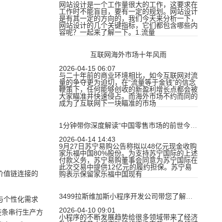
网站设计是一个工作量很大的工作，这要求在
工作时不能盲目，要有一定的规划。网站设计
是有其一定的方向的，我们今天来分析一下，
网站设计的几个关键指标，它们都包含哪些内
容呢？一起来了解一下。1.流量
互联网海外市场十年风雨
2026-04-15 06:07
与二十年前的商业环境相比，如今互联网对流
量的争夺更为迫切，在“流量等于金钱”的信念
鞭策下，任何能够创收的新盈利增长点都会被
大家瞄准并快速侵占。而海外市场不约而同的
成为了互联网下一块瞄准的市场
1分钟带你深度解读“中国零售市场的前世今生”
2026-04-14 14:43
9月27日苏宁易购公告称拟以48亿元现金收购
家乐福中国80%股份。为支持苏宁国际的上述
付款义务，苏宁易购董事会同意为苏宁国际在
此次交易中提供12亿元的履约担保。苏宁易
价值链连接的
购表示保留家乐福中国现有
3499拉斯维加斯小程序开发公司带您了解旅游小程序开发
与个性化需求
2026-04-10 09:01
链条串行生产方
小程序的不断发展趋势给很多领域带来了经济