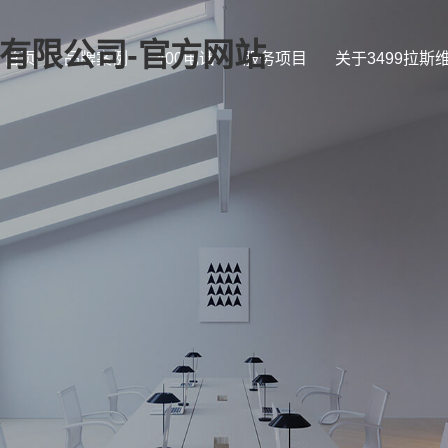
证)有限公司-官方网站
首页
品牌案例
400电话
服务项目
关于3499拉斯