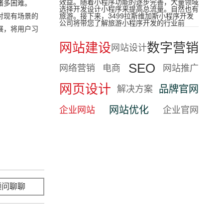
效益。随着小程序功能的逐步完善，大量领域
诸多困难。
选择开发设计小程序来提高总流量。自然也有
对现有场景的
旅游。接下来，3499拉斯维加斯小程序开发
公司将带您了解旅游小程序开发的行业前
展，将用户习
网站建设
数字营销
网站设计
SEO
网络营销
电商
网站推广
网页设计
品牌官网
解决方案
网站优化
企业网站
企业官网
顾问聊聊
立即咨询