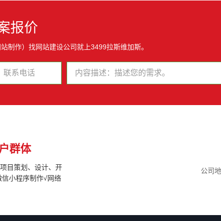
案报价
站制作）找网站建设公司就上3499拉斯维加斯。
户群体
联网项目策划、设计、开
公司地
微信小程序制作√网络