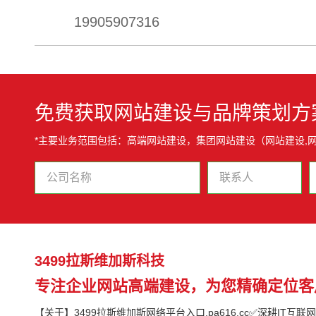
19905907316
免费获取网站建设与品牌策划方
*主要业务范围包括：高端网站建设，集团网站建设（网站建设,网
3499拉斯维加斯科技
专注企业网站高端建设，为您精确定位客
【关于】3499拉斯维加斯网络平台入口,pa616.cc✅深耕IT互