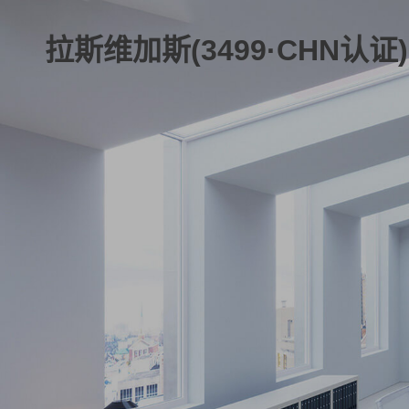
拉斯维加斯(3499·CHN认