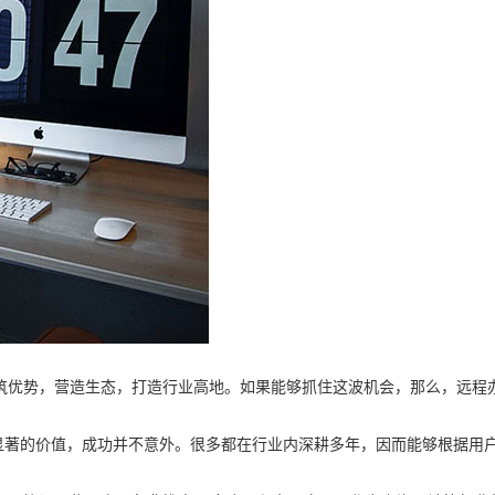
筑优势，营造生态，打造行业高地。如果能够抓住这波机会，那么，远程
具备显著的价值，成功并不意外。很多都在行业内深耕多年，因而能够根据用
。