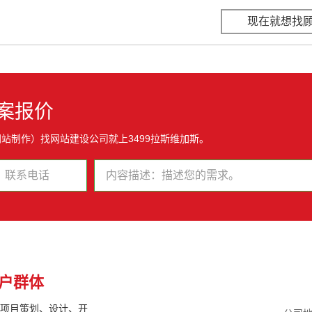
现在就想找
案报价
站制作）找网站建设公司就上3499拉斯维加斯。
户群体
联网项目策划、设计、开