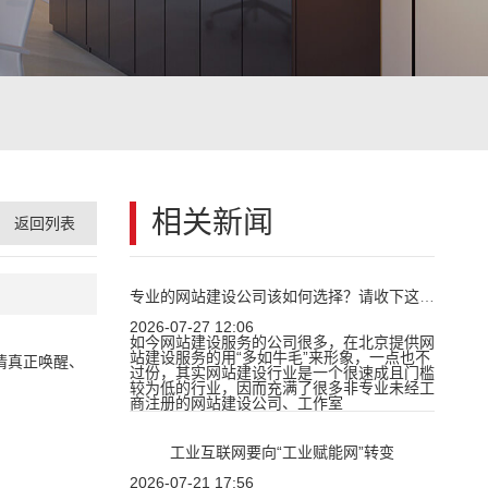
相关新闻
返回列表
专业的网站建设公司该如何选择？请收下这份攻略
2026-07-27 12:06
如今网站建设服务的公司很多，在北京提供网
站建设服务的用“多如牛毛”来形象，一点也不
情真正唤醒、
过份，其实网站建设行业是一个很速成且门槛
较为低的行业，因而充满了很多非专业未经工
商注册的网站建设公司、工作室
工业互联网要向“工业赋能网”转变
2026-07-21 17:56