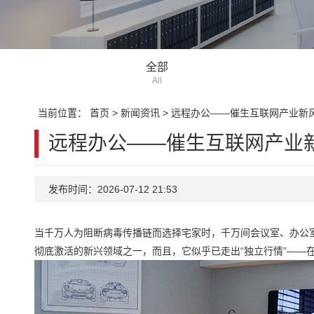
全部
All
当前位置：
首页
>
新闻资讯
>
远程办公——催生互联网产业新
远程办公——催生互联网产业
发布时间：2026-07-12 21:53
当千万人为阻断病毒传播链而选择宅家时，千万间会议室、办公
彻底激活的新兴领域之一，而且，它似乎已走出“独立行情”——