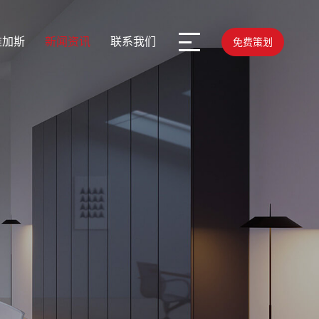
维加斯
新闻资讯
联系我们
免费策划