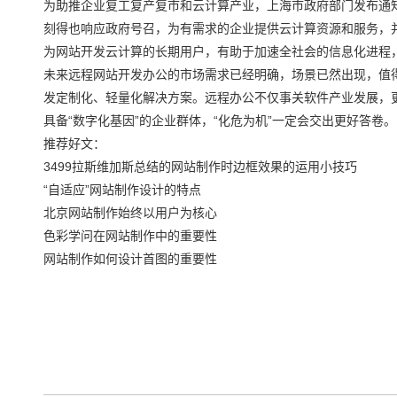
为助推企业复工复产复市和云计算产业，上海市政府部门发布通
刻得也响应政府号召，为有需求的企业提供云计算资源和服务，
为网站开发云计算的长期用户，有助于加速全社会的信息化进程
未来远程网站开发办公的市场需求已经明确，场景已然出现，值
发定制化、轻量化解决方案。远程办公不仅事关软件产业发展，
具备“数字化基因”的企业群体，“化危为机”一定会交出更好答卷。
推荐好文：
3499拉斯维加斯总结的网站制作时边框效果的运用小技巧
“自适应”网站制作设计的特点
北京网站制作始终以用户为核心
色彩学问在网站制作中的重要性
网站制作如何设计首图的重要性