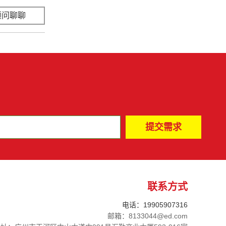
顾问聊聊
立即咨询
联系方式
电话：19905907316
邮箱：8133044@ed.com