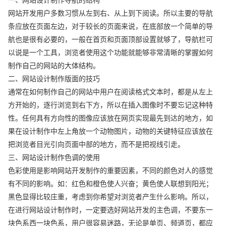
网站开发用户多数习惯从左到右、从上到下阅读。所以主要的导航
条应放在页面左边，对于较长的页面来说，在底部放一个简单的导
航也是很有必要的，一般在首页和页面顶部设置就够了，导航栏可
以说是一个工具，浏览者使用这个功能就能够非常清晰的掌握如何
制作自己的网站的大体结构。
二、网站设计制作版面的技巧
通常在如何制作自己的网站中用户在阅读格式文本时，都是从左上
方开始的，逐行浏览到右下方，所以在插入图像时不要忘记这种特
性。任何具有方向性的图像应该放在网页实现最先到达的地方，如
果在设计制作中左上角放一个动物图片，动物的关键特征应该放在
把浏览者目光引向页面中部的地方，而不是把视线引走。
三、网站设计制作色调的使用
色彩使用是影响网站开发制作的重要因素，不同的颜色对人的感觉
有不同的影响。如：红色和橙色使人兴奋；黄色使人联想到阳光；
黑色显得比较庄重，考虑到你希望对浏览者产生什么影响。所以，
在进行网站设计制作时，一定要选好网站开发的主色调，不要东一
块色系西一块色系，用户很容易迷路，无论是单页、频道页，都应