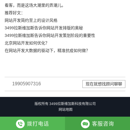
看客，而是这场大潮里的弄潮儿。
推荐好文：
网站开发简约至上的设计风格
3499拉斯维加斯告诉你网站开发排版的奥秘
3499拉斯维加斯告诉你网站开发策划阶段的重要性
北京网站开发如何优化？
在网站开发大数据的驱动下，精准抗疫如何做？
19905907316
现在就想找顾问聊聊
版权所有 3499拉斯维加斯科技有限公司
网站地图
拨打电话
客服咨询