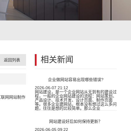
相关新闻
返回列表
企业做网站容易出现哪些错误?
2026-06-07 21:12
网站建设，是一个企业网站从无到有的建设过
程，一般的企业网站建设的流程：网站策划、
互联网网站制作
产品设计、技术开发、设计页面、制作页面
等。很多企业建网站，根本没有想过这么多问
题，往往是想的比较简单。那么企业
网站建设好后如何保持更新？
2026-06-05 09:22