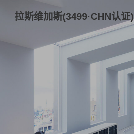
拉斯维加斯(3499·CHN认