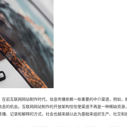
。在前互联网网站制作时代，信息传播依赖一些重要的中介渠道，例如，
信息的机会。互联网网站制作的开放架构恰恰使渠道不再是一种稀缺资源
传播、记录和解释的方式，社会也越来越以此为基础来组织生产、社交和