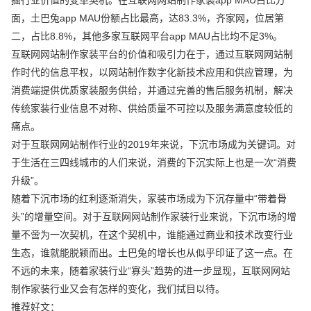
面，土巴兔app MAU份额占比最高，达83.3%，齐家网，位居第
二，占比8.8%，其他多家互联网平台app MAU占比均不足3%。
互联网网站制作家装平台的价值和吸引力在于，通过互联网网站制
作时代的信息平权，以网站制作数字化新技术应用和供应管理，为
消费端提供优质家装服务供给，并通过完善的售后服务机制，解决
传统家装行业信息不对称、供给质量不可控以及服务满意度较低的
痛点。
对于互联网网站制作行业的2019年来说，下沉市场成为关键词。对
于生活在三四线城市的人们来说，消费的下沉实际上也是一次“消费
升级”。
随着下沉市场的红利逐渐消失，家装市场成为下沉存量中“带着骨
头”的增量空间。对于互联网网站制作家装行业来说，下沉市场的增
量不啻为一次契机，在这个契机中，谁能通过商业和技术改变行业
生态，谁就能脱颖而出。土巴兔的增长也从似乎印证了这一点。在
不远的未来，随着家装行业“寡头”趋势的进一步显现，互联网网站
制作家装行业又会有怎样的变化，我们拭目以待。
推荐好文：