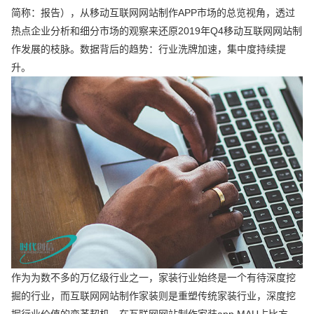
简称：报告），从移动互联网网站制作APP市场的总览视角，透过
热点企业分析和细分市场的观察来还原2019年Q4移动互联网网站制
作发展的枝脉。数据背后的趋势：行业洗牌加速，集中度持续提
升。
作为为数不多的万亿级行业之一，家装行业始终是一个有待深度挖
掘的行业，而互联网网站制作家装则是重塑传统家装行业，深度挖
掘行业价值的变革契机。在互联网网站制作家装app MAU占比方