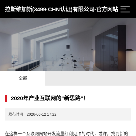
拉斯维加斯(3499·CHN认证)有限公司-官方网站
全部
2020年产业互联网的“新思路”！
发布时间：2026-06-12 17:22
在这样一个互联网网站开发流量红利见顶的时代，或许，找到新的