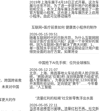
2019年上海车展于4月18日正式开幕。这次车
展与往年不同，为了进一步提升用户的参展体
验和交互，本次上海车展主办单位推出了一款
官方智能小程序。这也是上海车展历史上启用
小程序。由此可见移动端市
互联网+医疗前景如何 健康类小程序的制作
2026-05-15 09:51
随着互联网时代的日新月异，为什么互联网网
站设计医疗会现在兴起？这是一个非常好的案
例，因为互联网+医疗解决了两大问题：1、
单一医院水平目前不足以保证网站设计用户能
得到全面的治疗方案，如果将全
中国抢下AI先手棋：位列全球梯队
2026-05-12 21:07
北京、上海、南昌等地火车站启用人脸识别系
统，“刷脸进站”仅需3秒;深圳铁路警方组成“机
器人警察编队”，为春运保驾护航;12306官网
发、跨国跨省救
开发图形验证码，定向锁定“黄牛”……今年春
，未来对中国
运，“人工智能
“流量红利的枯竭”社交新零售浮出水面
挥更大的作
2026-05-05 22:11
当资本追捧意兴阑珊，流量红利不再。社交新