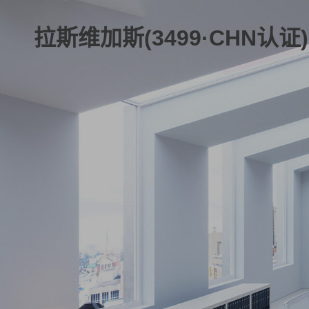
拉斯维加斯(3499·CHN认