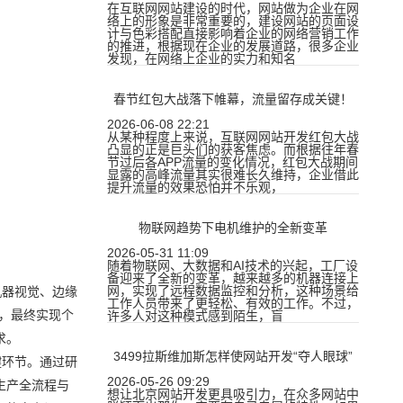
在互联网网站建设的时代，网站做为企业在网
络上的形象是非常重要的，建设网站的页面设
计与色彩搭配直接影响着企业的网络营销工作
的推进，根据现在企业的发展道路，很多企业
发现，在网络上企业的实力和知名
春节红包大战落下帷幕，流量留存成关键！
2026-06-08 22:21
从某种程度上来说，互联网网站开发红包大战
凸显的正是巨头们的获客焦虑。而根据往年春
节过后各APP流量的变化情况，红包大战期间
显露的高峰流量其实很难长久维持，企业借此
提升流量的效果恐怕并不乐观，
物联网趋势下电机维护的全新变革
2026-05-31 11:09
随着物联网、大数据和AI技术的兴起，工厂设
备迎来了全新的变革，越来越多的机器连接上
网，实现了远程数据监控和分析，这种场景给
机器视觉、边缘
工作人员带来了更轻松、有效的工作。不过，
，最终实现个
许多人对这种模式感到陌生，盲
求。
3499拉斯维加斯怎样使网站开发“夺人眼球”
键环节。通过研
2026-05-26 09:29
生产全流程与
想让北京网站开发更具吸引力，在众多网站中