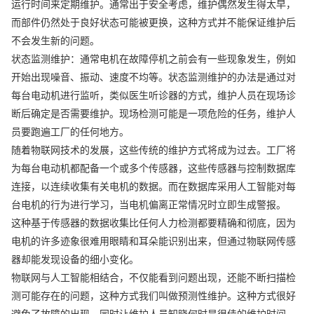
运行时间来定期维护。通常出于安全考虑，维护偶然发生得太早，
而部件仍然处于良好状态可能被更换，这种方式并不能保证维护后
不会发生新的问题。
状态监测维护：通常电机在故障停机之前会有一些现象发生，例如
开始出现噪音、振动、速度不均等。状态监测维护的办法是通过对
每台电动机进行监听，类似医生听诊器的方式，维护人员在现场诊
断后确定是否需要维护。现场检测可能是一项危险的任务，维护人
员要跑遍工厂的任何地方。
随着物联网技术的发展，这些传统的维护方式将成为过去。工厂将
为每台电动机都配备一个或多个传感器，这些传感器与控制数据库
连接，以连续收集有关电机的数据。而在数据库采用人工智能对每
台电机的行为进行学习，当电机偏离正常情况时立即生成警报。
这种基于传感器的数据收集比任何人力检测都要精确和彻底，因为
电机的许多迹象很难用眼睛和耳朵能识别出来，但通过物联网传感
器却能发现设备的细小变化。
物联网与人工智能相结合，不仅能看到问题出现，还能不断扫描检
测可能存在的问题，这种方式我们叫做预测性维护。这种方式很好
避免了故障的出现，同时让维护人员知晓何时是很佳的维护时间，