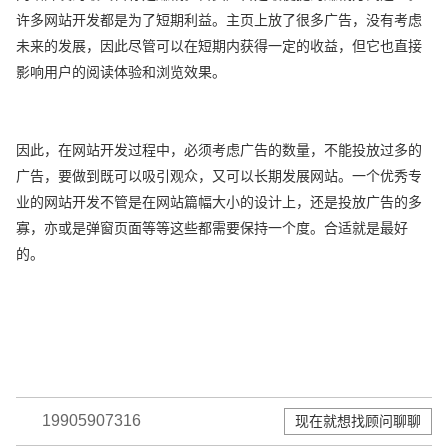
许多网站开发都是为了短期利益。主页上放了很多广告，没有考虑
未来的发展，因此尽管可以在短期内获得一定的收益，但它也直接
影响用户的阅读体验和浏览效果。
因此，在网站开发过程中，必须考虑广告的数量，不能投放过多的
广告，要做到既可以吸引观众，又可以长期发展网站。一个优秀专
业的网站开发不管是在网站篇幅大小的设计上，还是投放广告的多
寡，亦或是弹窗页面等等这些都需要保持一个度。合适就是最好
的。
19905907316
现在就想找顾问聊聊