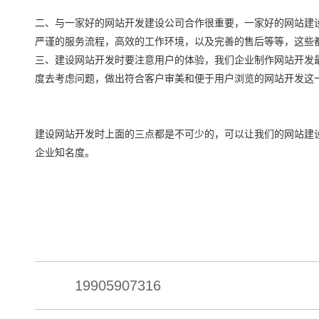
二、与一家好的网站开发建设公司合作很重要，一家好的网站建
严谨的服务流程，高效的工作环境，以及完善的售后等等，这些
三、建设网站开发时要注意用户的体验，我们企业制作网站开发
度去考虑问题，做出符合客户审美和便于用户浏览的网站开发这
建设网站开发时上面的三点都是不可少的，可以让我们的网站建
企业知名度。
19905907316