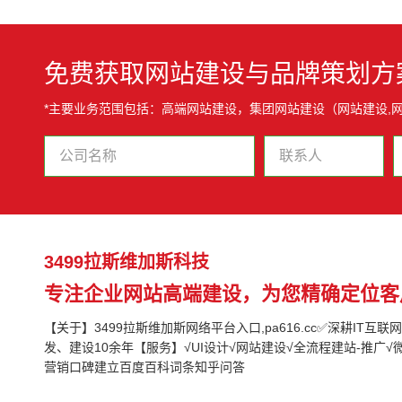
免费获取网站建设与品牌策划方
*主要业务范围包括：高端网站建设，集团网站建设（网站建设,网
3499拉斯维加斯科技
专注企业网站高端建设，为您精确定位客
【关于】3499拉斯维加斯网络平台入口,pa616.cc✅深耕IT互
发、建设10余年【服务】√UI设计√网站建设√全流程建站-推广√
营销口碑建立百度百科词条知乎问答