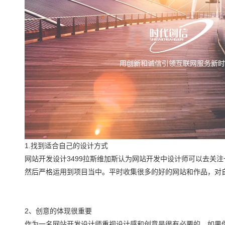
1.找到适合自己的设计方式
网站开发设计3499拉斯维加斯认为网站开发中设计师可以去关
然后严格运用到项目当中。平时收集很多的好的网站和作品，对
2、创意的体现很重要
作为一名网站开发设计师重视设计感和创意是很有必要的，如果