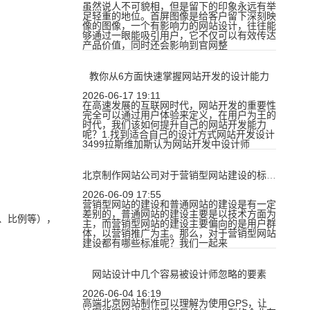
虽然说人不可貌相，但是留下的印象永远有举
足轻重的地位。首屏图像是给客户留下深刻映
像的图像，一个有影响力的网站设计，往往能
够通过一眼能吸引用户，它不仅可以有效传达
产品价值，同时还会影响到官网整
教你从6方面快速掌握网站开发的设计能力
2026-06-17 19:11
在高速发展的互联网时代，网站开发的重要性
完全可以通过用户体验来定义，在用户为王的
时代，我们该如何提升自己的网站开发能力
呢？1.找到适合自己的设计方式网站开发设计
3499拉斯维加斯认为网站开发中设计师
北京制作网站公司对于营销型网站建设的标准有哪些呢？
2026-06-09 17:55
营销型网站的建设和普通网站的建设是有一定
差别的，普通网站的建设主要是以技术方面为
、比例等），
主，而营销型网站的建设主要偏向的是用户群
体，以营销推广为主。那么，对于营销型网站
建设都有哪些标准呢？我们一起来
网站设计中几个容易被设计师忽略的要素
2026-06-04 16:19
高端北京网站制作可以理解为使用GPS，让