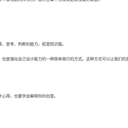
读、思考、判断的能力，拓宽知识面。
，也是强化自己设计能力的一种简单易行的方式。这种方式可以让我们的
计心得，也要学会解释你的创意。