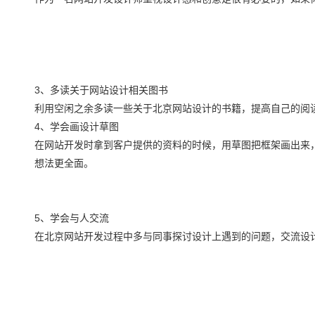
3、多读关于网站设计相关图书
利用空闲之余多读一些关于北京网站设计的书籍，提高自己的阅
4、学会画设计草图
在网站开发时拿到客户提供的资料的时候，用草图把框架画出来
想法更全面。
5、学会与人交流
在北京网站开发过程中多与同事探讨设计上遇到的问题，交流设