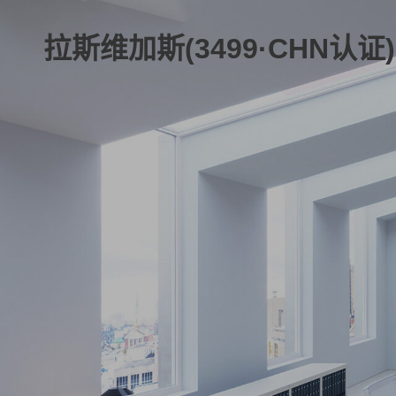
拉斯维加斯(3499·CHN认