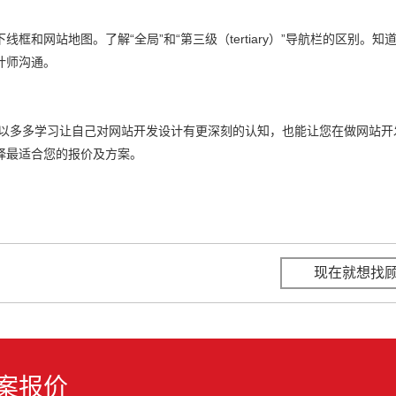
和网站地图。了解“全局”和“第三级（tertiary）”导航栏的区别。知
计师沟通。
可以多多学习让自己对网站开发设计有更深刻的认知，也能让您在做网站开
择最适合您的报价及方案。
现在就想找
案报价