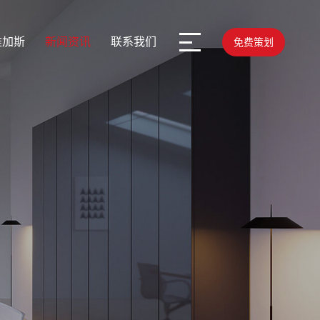
维加斯
新闻资讯
联系我们
免费策划