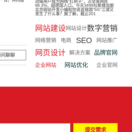
动端用户成为网络“扛把子”，占全省网民
98.3%，超德国人口。今天3499拉斯维加斯
北京网站开发小编和你说说我国“5G”江湖又
发生了什么事？据了解，截止201
网站建设
数字营销
网站设计
SEO
网络营销
电商
网站推广
网页设计
品牌官网
解决方案
顾问聊聊
立即咨询
网站优化
企业网站
企业官网