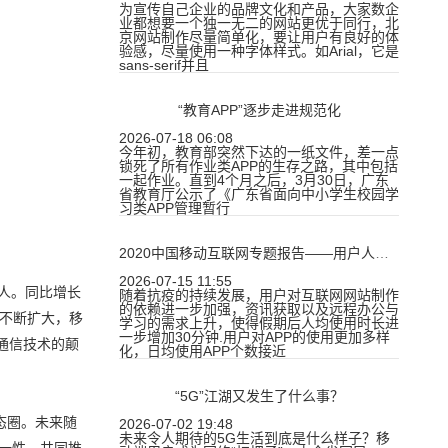
为宣传自己企业的品牌文化和产品，大家数企
业都想要一个独一无二的网站更优于同行，北
京网站制作尽量简单化，要让用户有良好的体
验感，尽量使用一种字体样式。如Arial，它是
sans-serif并且
“教育APP”逐步走进规范化
2026-07-18 06:08
今年初，教育部突然下达的一纸文件，差一点
锁死了所有作业类APP的生存之路，其中包括
一起作业。直到4个月之后，3月30日，广东
省教育厅公示了《广东省面向中小学生校园学
习类APP管理暂行
2020中国移动互联网专题报告——用户人均时长增至7.3小时
2026-07-15 11:55
万人。同比增长
随着抗疫的持续发展，用户对互联网网站制作
的依赖进一步加强，资讯获取以及远程办公与
模不断扩大，移
学习的需求上升，使得假期后人均使用时长进
一步增加30分钟.用户对APP的使用更加多样
通信技术的颠
化，日均使用APP个数接近
“5G”江湖又发生了什么事？
态圈。未来随
2026-07-02 19:48
未来令人期待的5G生活到底是什么样子？移
一性，共同推