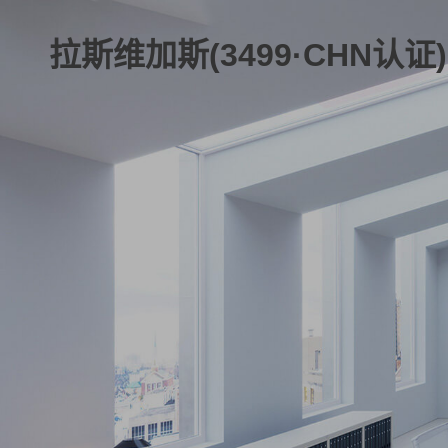
拉斯维加斯(3499·CHN认