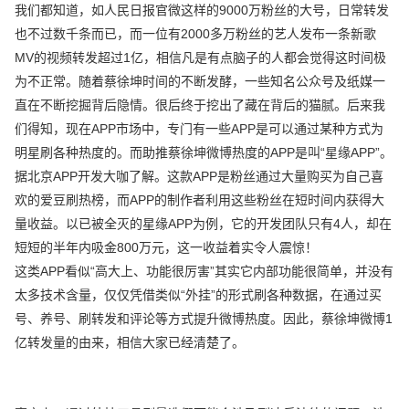
我们都知道，如人民日报官微这样的9000万粉丝的大号，日常转发
也不过数千条而已，而一位有2000多万粉丝的艺人发布一条新歌
MV的视频转发超过1亿，相信凡是有点脑子的人都会觉得这时间极
为不正常。随着蔡徐坤时间的不断发酵，一些知名公众号及纸媒一
直在不断挖掘背后隐情。很后终于挖出了藏在背后的猫腻。后来我
们得知，现在APP市场中，专门有一些APP是可以通过某种方式为
明星刷各种热度的。而助推蔡徐坤微博热度的APP是叫“星缘APP”。
据北京APP开发大咖了解。这款APP是粉丝通过大量购买为自己喜
欢的爱豆刷热榜，而APP的制作者利用这些粉丝在短时间内获得大
量收益。以已被全灭的星缘APP为例，它的开发团队只有4人，却在
短短的半年内吸金800万元，这一收益着实令人震惊！
这类APP看似“高大上、功能很厉害”其实它内部功能很简单，并没有
太多技术含量，仅仅凭借类似“外挂”的形式刷各种数据，在通过买
号、养号、刷转发和评论等方式提升微博热度。因此，蔡徐坤微博1
亿转发量的由来，相信大家已经清楚了。