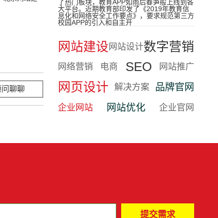
了热门板块，教育APP如雨后春笋般上线到各
大平台。近期教育部印发了《2019年教育信
息化和网络安全工作要点》，要求规范第三方
校园APP的引入和自主开
网站建设
数字营销
网站设计
SEO
网络营销
电商
网站推广
网页设计
品牌官网
解决方案
顾问聊聊
立即咨询
网站优化
企业网站
企业官网