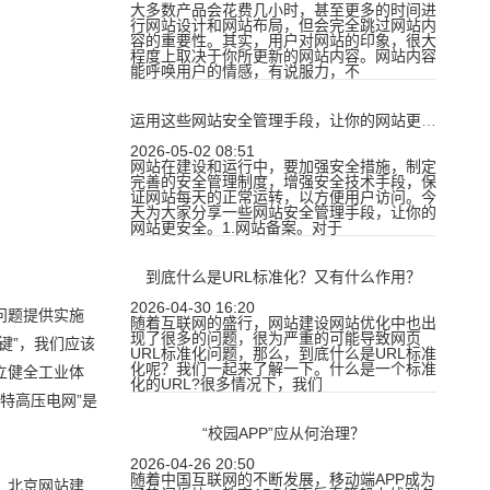
大多数产品会花费几小时，甚至更多的时间进
行网站设计和网站布局，但会完全跳过网站内
容的重要性。其实，用户对网站的印象，很大
程度上取决于你所更新的网站内容。网站内容
能呼唤用户的情感，有说服力，不
运用这些网站安全管理手段，让你的网站更安全！
2026-05-02 08:51
网站在建设和运行中，要加强安全措施，制定
完善的安全管理制度，增强安全技术手段，保
证网站每天的正常运转，以方便用户访问。今
天为大家分享一些网站安全管理手段，让你的
网站更安全。1.网站备案。对于
到底什么是URL标准化？又有什么作用？
2026-04-30 16:20
问题提供实施
随着互联网的盛行，网站建设网站优化中也出
现了很多的问题，很为严重的可能导致网页
键”，我们应该
URL标准化问题，那么，到底什么是URL标准
化呢？我们一起来了解一下。什么是一个标准
立健全工业体
化的URL?很多情况下，我们
特高压电网”是
“校园APP”应从何治理？
2026-04-26 20:50
随着中国互联网的不断发展，移动端APP成为
。北京网站建