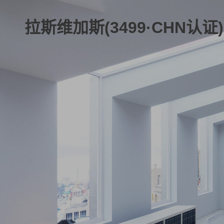
拉斯维加斯(3499·CHN认