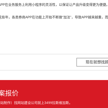
PP在业务服务上利用小程序的灵活性，以保证让产品升级变得更为便捷
些年，各类券商APP在功能上开始不断做“加法”，导致APP越来越重，
现在就想找
案报价
站制作）找网站建设公司就上3499拉斯维加斯。