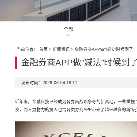
全部
All
当前位置：
首页
>
新闻资讯
>
金融券商APP做“减法”时候到了
金融券商APP做“减法”时候到
发布时间：2026-06-04 18:11
近年来，金融科技已经成为各券商战略争夺的新高地，一些重视金
发，而人力物力的投入也给各类券商APP带来了越来越多的新“玩