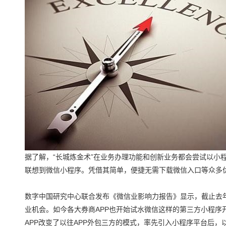
据了解，“长城炼金术”在业务办理功能和创新业务都会尝试以小
联想到微信小程序。凭借其简单，便捷无需下载微信入口等众多优
数字中国研究中心联合发布《微信业影响力报告》显示，截止去年底
业机会。如今各大券商APP也开始试水微信这样的第三方小程序开
APP改变了以往APP外包三方的模式，率先引入小程序平台后