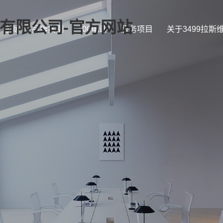
证)有限公司-官方网站
首页
品牌案例
400电话
服务项目
关于3499拉斯