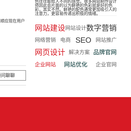
色往往能给人不同的感觉。很多网站制作设计
师因此会片面的以为鲜艳的色彩就是好的色
。
彩，其实不然。鲜艳的配色通常更加吸引人的
注意力，更容易传递出积极的情绪。
而顺应现在用户
网站建设
数字营销
网站设计
SEO
网络营销
电商
网站推广
网页设计
品牌官网
解决方案
网站优化
企业网站
企业官网
顾问聊聊
立即咨询