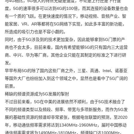
与4G相比，5G很大的特点无疑是速度，不论是上行还是下行速
度，5G的速率很多可以达到4G的100倍，而其连接的设备数量也会
有一个质的飞跃。在更快速度的情况下，移动视频、音频产业、智
能家居、VR、AR等都将在5G网络下实现，如此多丰富的新功能，
所造成的吸引力也是不容小觑的。
同时，由于5G涉及到的技术更加复杂，因此能够拿到5G门票的产
商也不会太多，目前来看，国内有希望能够5G的只有国内三大运营
商、中兴、华为等厂商，其他企业只能在其制定的标准之下进行研
发。
早早布局5G的除了国内这些厂商之外，三星、高通、Intel、诺基亚
等国外大厂也纷纷加入到这个领域之中，显然也是看中了5G广阔的
前景。
稀缺的频谱资源成为5G发展的掣肘
不过目前来看，5G在中美的进展依然不顺利，由于5G技术融合了
不同的频谱类型以及频段、频率、带宽与多项新服务，而作为5G发
展的基础性资源的频谱却非常紧张，根据电信联盟的预测，至2020
年，移动通信频率需求将达到1340MHz-1960MHz，届时中国移动
通信频率需求将为1490MHz-1810MHz，频谱缺口达1000MHz。