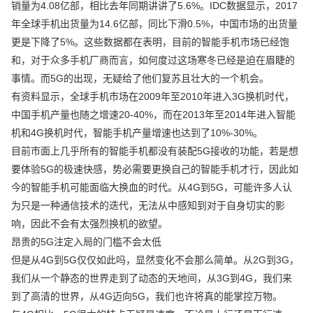
销量为4.08亿部，相比去年同期讲讲了5.6%。IDC数据显示，2017
年全球手机出货量为14.6亿部，同比下滑0.5%，中国市场的出货量
更是下降了5%。这些数据都在表明，目前的智能手机市场已经饱
和，对于众多手机厂商而言，如何度过这场寒冬已经是迫在眉睫的
事情。而5G的出现，无疑给了他们复苏且壮大的一个机会。
有资料显示，全球手机市场在2009年至2010年进入3G换机时代，
中国手机产量也随之增速20-40%，而在2013年至2014年进入智能
机和4G换机时代，智能手机产量增速也达到了10%-30%。
目前市面上几乎所有的智能手机都没有装配5G接收的功能，若是想
要体验5G的极速快感，势必需要更换自己的智能手机才行，因此如
今的智能手机可能面临大换血的时代。从4G到5G，可能许多人认
为只是一种通信技术的迭代，无法从中感知到对于自身切实的影
响，因此不会有太强烈换机的欲望。
昂贵的5G注定入局的门槛不会太低
但是从4G到5G仅仅如此吗，显然变化不会那么简单。从2G到3G，
我们从一个静态的世界走到了动态的天地间，从3G到4G，我们来
到了高清的世界，从4G迈向5G，我们也许将真的能掌控万物。