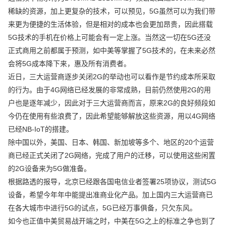
稀缺的资源，加上更复杂的技术，可以预见，5G虽然可以为我们带
来更为便捷的生活体验，但是相对的成本也会更加昂贵，因此搭载
5G技术的手机在价格上可能会有一定上涨。当然这一切在5G还没
正式商用之前都属于预测，如中美等掌握了5G技术的，在未来必然
会将5G成本降下来，惠及所有消费者。
近日，三大运营商逐步关闭2G的举动也可以看作是节约成本所采取
的行为。由于4G网络已经发展的非常成熟，目前仍然使用2G的用
户也是逐年减少，因此对于三大运营商而言，原来2G的良好频段如
今仍在使用有些浪费了，因此希望能够解放这些资源，用以4G网络
已经NB-IoT的搭建。
除中国以外，美国、日本、韩国、新加坡等多个、地区的20个运营
商已经正式关闭了2G网络，完成了用户的迁移，可以使用这些闲置
的2G设备来为5G做准备。
根据路透的报导，北京已经跟各国电信业者签署25项协议，测试5G
设备，希望今年年中能提出准商业化产品。加上国内三大运营商已
在各大城市中进行5G的试点，5G已经万事俱备，只欠东风。
如今也正值中美贸易战开端之时，中美在5G之上的标准之争也到了