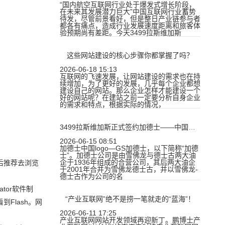
“国内航空互联网行业处于爆发式增长阶段，
在未来其发展潜力巨大”中国互联网行业蓄势
待发，尽管前景看好，但是整日产业链参与者
都各有痛点，造成行业发展速度距离和旅客体
验预期尚有差距。今天3499拉斯维加斯
这些网站建设的核心步骤你都掌握了吗？
2026-06-18 15:13
互联网的飞速发展，让网站建设的需求也在持
续增加，为了更好的发展，几乎每个企业都想
建设自己的网站。那么企业怎样才能建设一个
好的网站呢？在建站之前一定要分析自身企业
的需求和特点，根据实际的情况，
3499拉斯维加斯正式签约加德士——中国官方网站合作项目
2026-06-15 08:51
加德士中国logo—GS加德士，以下简称“加德
士”。加德士公司是由雪佛龙与德士古两大油
企于1936年组成的合营公司，其后两大油企
后推荐去浏览
于2001年合并为雪佛龙德士古，并以雪佛龙-
德士古作为公司的名
tor软件制
“产业互联网”绝不是捞一笔就走的“蓝海”！
Flash。网
2026-06-11 17:25
产业互联网网站开发领域再迎新丁。鹏博士产