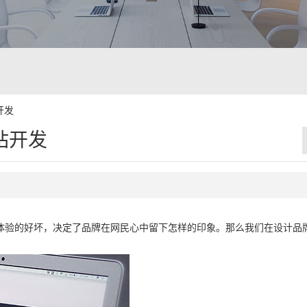
开发
站开发
体验的好坏，决定了品牌在网民心中留下怎样的印象。那么我们在设计品