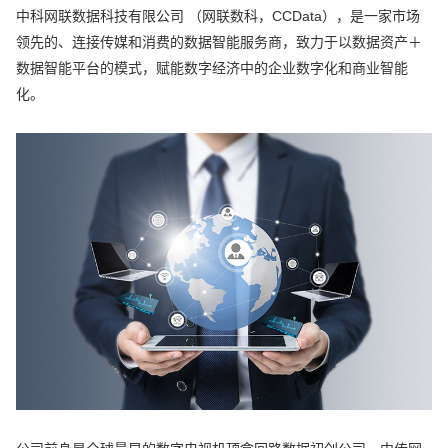
中科网联数据科技有限公司 （网联数科，CCData），是一家市场
领先的、连接传媒和消费的数据智能服务商，致力于以数据资产＋
数据智能平台的模式，赋能数字经济中的企业数字化和商业智能
化。