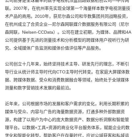
公司前身是全球最早的数字电视机顶盒回路数据初创公司—中传网
联。2007年，在杭州率先实现全球第一个海量样本数字电视测量技
术产品的商用。2010年，获尼尔森公司和华数集团共同战略投资，
在杭州成立了合资企业—尼尔森网联媒介数据服务有限公司（尼尔
森网联，Nielsen-CCData）。公司在建立初期，为媒体、品牌和4A
公司提供基于先进的测量技术和分析模型的跨媒体用户视听行为研
究、全域媒体广告监测和媒体价值评估等产品服务。
公司创立十几年来，始终坚持技术主导、研发先行的理念，不断引
导行业从统计师主导时代向CTO主导时代转变。在家庭大屏媒体数
据、跨媒体数据、受众和消费数据融合等领域，始终处于全球媒体
测量和数字营销技术发展的最前沿。
近年来，公司根据市场的发展和客户需求的变化，利用长期积累的
媒体与受众、内容与广告的海量数据资源，打通多种外部数据资
源，构建了以用户为中心的庞大数据资产、数据分析洞察和智能管
理平台。以数据+工具+资源的商业化平台服务体系，赋能企业的数
字化和智能化转型。帮助客户在存量时代，应对公域获客和私域运