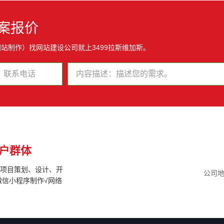
案报价
站制作）找网站建设公司就上3499拉斯维加斯。
户群体
联网项目策划、设计、开
公司地
微信小程序制作√网络