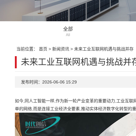
全部
All
当前位置：
首页
>
新闻资讯
>
未来工业互联网机遇与挑战并存
未来工业互联网机遇与挑战并
发布时间：2026-06-06 15:29
如今,同人工智能一样,作为新一轮产业变革的重要动力,工业互
单的网络,而是连接工业经济全要素,推动实体经济数字化转型的