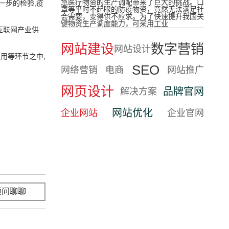
急医疗物资的生产调配带来了巨大的挑战。口
一步的检验,疫
罩等平时不起眼的防疫物资，竟然无法满足社
会需要，变得供不应求。为了快速提升我国关
键物资生产调度能力，可采用工业
互联网产业供
网站建设
数字营销
网站设计
用等环节之中,
SEO
网络营销
电商
网站推广
网页设计
品牌官网
解决方案
网站优化
企业网站
企业官网
顾问聊聊
立即咨询