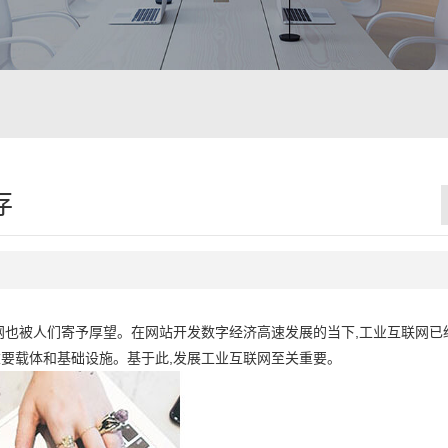
存
联网也被人们寄予厚望。在网站开发数字经济高速发展的当下,工业互联网已
重要载体和基础设施。基于此,发展工业互联网至关重要。