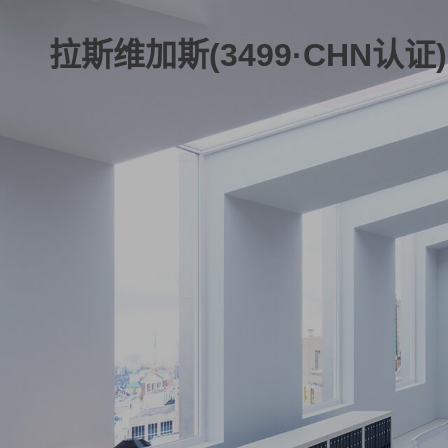
拉斯维加斯(3499·CHN认