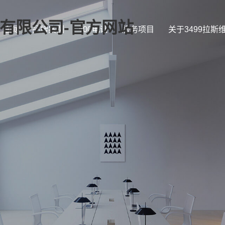
证)有限公司-官方网站
首页
品牌案例
400电话
服务项目
关于3499拉斯