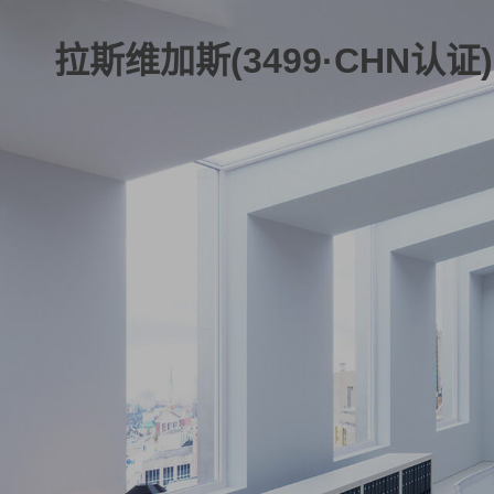
拉斯维加斯(3499·CHN认