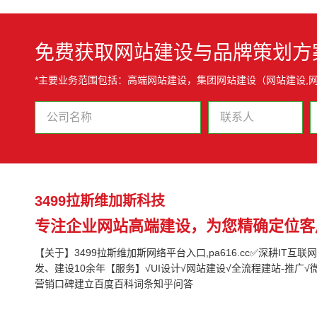
免费获取网站建设与品牌策划方
*主要业务范围包括：高端网站建设，集团网站建设（网站建设,网
3499拉斯维加斯科技
专注企业网站高端建设，为您精确定位客
【关于】3499拉斯维加斯网络平台入口,pa616.cc✅深耕IT互
发、建设10余年【服务】√UI设计√网站建设√全流程建站-推广√
营销口碑建立百度百科词条知乎问答