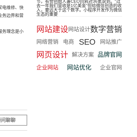
节，有赞创始人兼CEO白鸦对36氪说到。“过
去一年我们营收是1亿美金”但给微信创造的收
家电维修、快
入，要远大于这个数字。小程序开发作为微信
生态的重要
业务边界和营
网站建设
数字营销
网站设计
服务理念是小
SEO
网络营销
电商
网站推广
网页设计
品牌官网
解决方案
网站优化
企业网站
企业官网
顾问聊聊
立即咨询