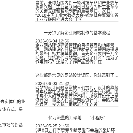
当前，全球范围内新一轮科技革命和产业变革
蓬勃兴起，工业互联网已日益成为新工业革命
的关键支撑和智能制造的重要基石。26日，
“2018中国工业大数据大会·钱塘峰会暨浙江省
工业互联网推进大会”于浙
一分钟了解企业网站制作的基本流程
2026-06-04 12:56
企业网站建设建设管理的目标管理和功能管
理。网站建设的目标管理就是弄清楚网站建设
的最终目标并将其贯彻，首先企业要回答几个
问题，包括我们网站建设是为了什么？是为了
作电商吗？还是为了作产品宣传？在
这些都是常见的网站设计误区，你注意到了吗？
2026-06-03 21:32
网站的设计问题常常被人们提到，设计的趋势
每年也都在发生着变化，设计时无止尽的。由
于每个人的审美都有所不同，所以在设计上是
没有的，很多人在进行网站设计时，会陷入某
过去实体店的业
些误区。今天我们根据近几年的设
立体方式，呈
亿万流量的汇聚地——“小程序”
区市场的新基
2026-05-25 21:56
5月8日，在有赞春季新品发布会后的采访环