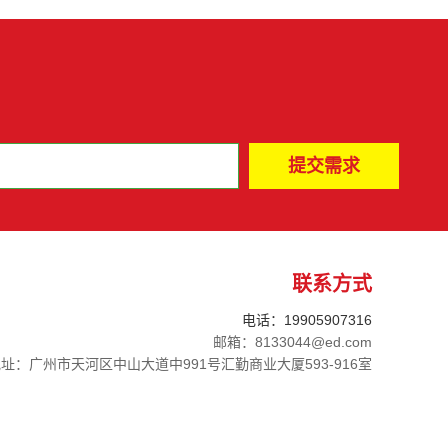
联系方式
电话：19905907316
邮箱：8133044@ed.com
址：广州市天河区中山大道中991号汇勤商业大厦593-916室