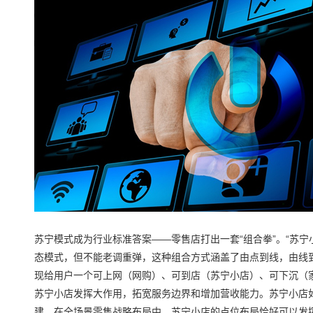
苏宁模式成为行业标准答案——零售店打出一套“组合拳”。“苏
态模式，但不能老调重弹，这种组合方式涵盖了由点到线，由线
现给用户一个可上网（网购）、可到店（苏宁小店）、可下沉（
苏宁小店发挥大作用，拓宽服务边界和增加营收能力。苏宁小店
建。在全场景零售战略布局中，苏宁小店的点位布局恰好可以发挥