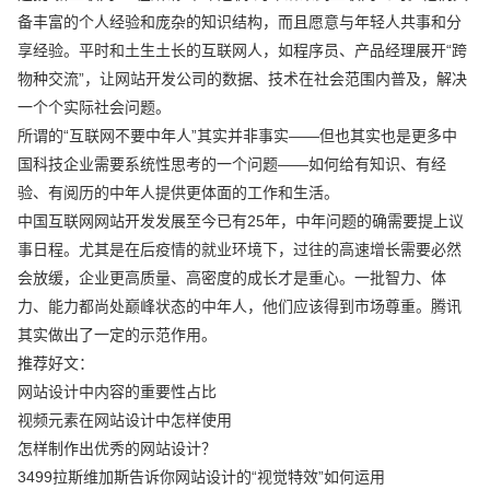
备丰富的个人经验和庞杂的知识结构，而且愿意与年轻人共事和分
享经验。平时和土生土长的互联网人，如程序员、产品经理展开“跨
物种交流”，让网站开发公司的数据、技术在社会范围内普及，解决
一个个实际社会问题。
所谓的“互联网不要中年人”其实并非事实——但也其实也是更多中
国科技企业需要系统性思考的一个问题——如何给有知识、有经
验、有阅历的中年人提供更体面的工作和生活。
中国互联网网站开发发展至今已有25年，中年问题的确需要提上议
事日程。尤其是在后疫情的就业环境下，过往的高速增长需要必然
会放缓，企业更高质量、高密度的成长才是重心。一批智力、体
力、能力都尚处巅峰状态的中年人，他们应该得到市场尊重。腾讯
其实做出了一定的示范作用。
推荐好文：
网站设计中内容的重要性占比
视频元素在网站设计中怎样使用
怎样制作出优秀的网站设计？
3499拉斯维加斯告诉你网站设计的“视觉特效”如何运用