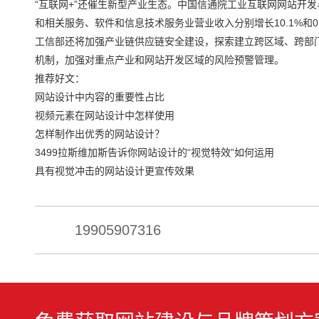
“互联网+”还催生新型产业生态。中国信通院工业互联网网站开
和相关服务、软件和信息技术服务业营业收入分别增长10.1%和0.
工信部还将加强产业链供应链安全建设，探索建立跨区域、跨部
机制，加强对重点产业和网站开发区域的风险预警管理。
推荐好文：
网站设计中内容的重要性占比
视频元素在网站设计中怎样使用
怎样制作出优秀的网站设计？
3499拉斯维加斯告诉你网站设计的“视觉特效”如何运用
具有视觉冲击的网站设计更宣传效果
19905907316