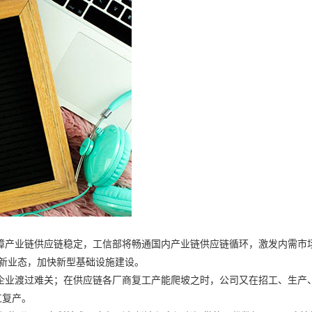
障产业链供应链稳定，工信部将畅通国内产业链供应链循环，激发内需市
式新业态，加快新型基础设施建设。
企业渡过难关；在供应链各厂商复工产能爬坡之时，公司又在招工、生产
工复产。