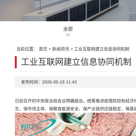
全部
All
当前位置：
首页
>
新闻资讯
>
工业互联网建立信息协同机制
工业互联网建立信息协同机制
发布时间：2026-05-18 11:43
日前召开的中央政治局会议明确提出，统筹推进疫情防控和经济社
生、保市场主体、保粮食能源安全、保产业链供应链稳定、保基