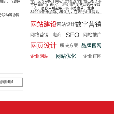
增，这也导致了网站设计在这个阶段出现了非
期间，互联网
常严重的“同质化”。许多用户浏览网站开发数
千次，很容易引起用户的审美疲劳。北京
3499拉斯维加斯小编认为，在进行企业网站
务联动等协同
网站建设
数字营销
网站设计
SEO
网络营销
电商
网站推广
网页设计
品牌官网
解决方案
网站优化
企业网站
企业官网
顾问聊聊
立即咨询