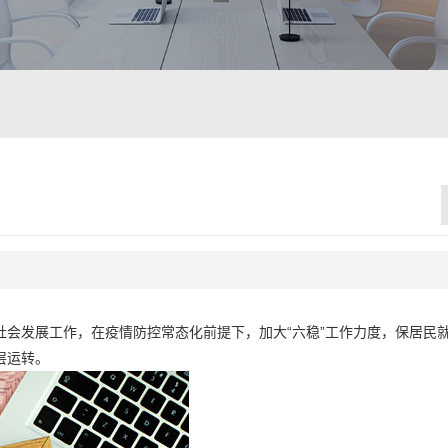
会发展工作，在疫情防控常态化前提下，加大“六稳”工作力度，保居民
层运转。